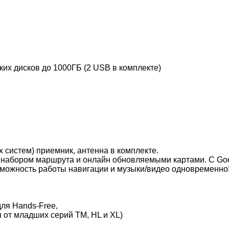
х дисков до 1000ГБ (2 USB в комплекте)
истем) приемник, антенна в комплекте.
набором маршрута и онлайн обновляемыми картами. С Goog
зможность работы навигации и музыки/видео одновременно
для Hands-Free,
 от младших серий TM, HL и XL)