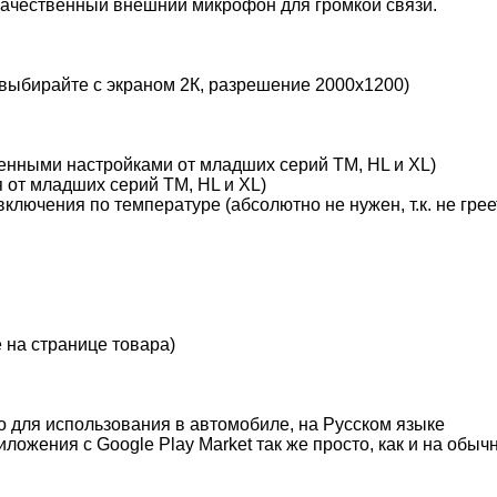
 качественный внешний микрофон для громкой связи.
выбирайте с экраном 2К, разрешение 2000x1200)
енными настройками от младших серий TM, HL и XL)
 от младших серий TM, HL и XL)
лючения по температуре (абсолютно не нужен, т.к. не грее
 на странице товара)
о для использования в автомобиле, на Русском языке
ложения с Google Play Market так же просто, как и на об