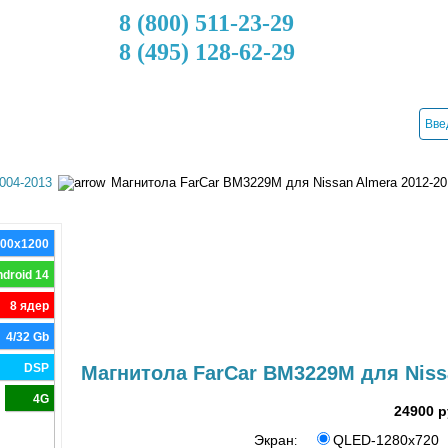
8 (800) 511-23-29
8 (495) 128-62-29
ДОСТАВКА
КРЕДИТ
УСТАНОВКА
КОНТАКТЫ
2004-2013
Магнитола FarCar BM3229M для Nissan Almera 2012-20
000x1200
droid 14
8 ядер
4/32 Gb
DSP
Магнитола FarCar BM3229M для Niss
4G
24900 р
Экран
QLED-1280x720
: