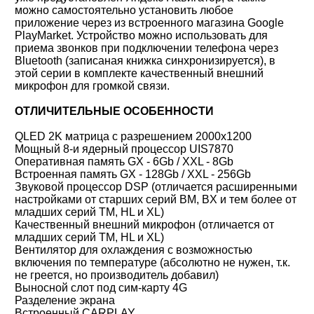
можно самостоятельно установить любое
приложение через из встроенного магазина Google
PlayMarket. Устройство можно использовать для
приема звонков при подключении телефона через
Bluetooth (записаная книжка синхронизируется), в
этой серии в комплекте качественный внешний
микрофон для громкой связи.
ОТЛИЧИТЕЛЬНЫЕ ОСОБЕННОСТИ
QLED 2K матрица с разрешением 2000x1200
Мощный 8-и ядерный процессор UIS7870
Оперативная память GX - 6Gb / XXL - 8Gb
Встроенная память GX - 128Gb / XXL - 256Gb
Звуковой процессор DSP (отличается расширенными
настройками от старших серий BM, BX и тем более от
младших серий TM, HL и XL)
Качественный внешний микрофон (отличается от
младших серий TM, HL и XL)
Вентилятор для охлаждения с возможностью
включения по температуре (абсолютно не нужен, т.к.
не греется, но производитель добавил)
Выносной слот под сим-карту 4G
Разделение экрана
Встроенный CARPLAY