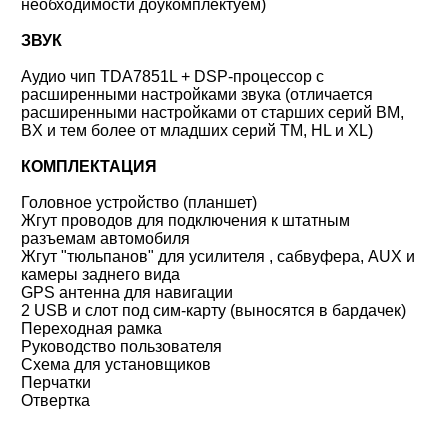
необходимости доукомплектуем)
ЗВУК
Аудио чип TDA7851L + DSP-процессор с
расширенными настройками звука (
отличается
расширенными настройками от старших серий BM,
BX и тем более
от младших серий TM, HL и XL)
КОМПЛЕКТАЦИЯ
Головное устройство (планшет)
Жгут проводов для подключения к штатным
разъемам автомобиля
Жгут "тюльпанов" для усилителя , сабвуфера, AUX и
камеры заднего вида
GPS антенна для навигации
2 USB и слот под сим-карту (выносятся в бардачек)
Переходная рамка
Руководство пользователя
Схема для установщиков
Перчатки
Отвертка