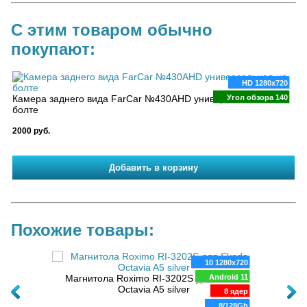
С этим товаром обычно
покупают:
HD 1280x720
Камера заднего вида FarCar №430AHD универсальная на
Угол обзора 140
болте
2000 руб.
Похожие товары:
00x1200
10 1280x720
oid 13
Магнитола Roximo RI-3202S для Skoda
Android 11
Магни
2004-
Octavia A5 silver
TS20
8 ядер
ero)
/12 Gb
8/128Gb