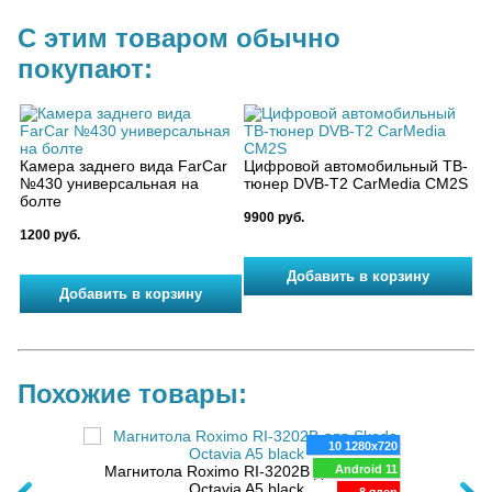
С этим товаром обычно
покупают:
Камера заднего вида FarCar
Цифровой автомобильный ТВ-
№430 универсальная на
тюнер DVB-T2 CarMedia CM2S
болте
9900 руб.
1200 руб.
Похожие товары:
00x1200
10 1280x720
oid 14
Магнитола Roximo RI-3202B для Skoda
Android 11
Штатн
koda
Octavia A5 black