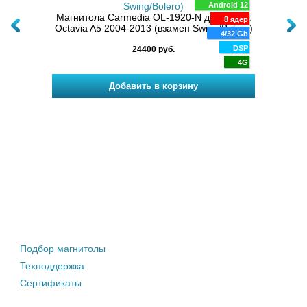
oid 14
Android 12
Маг
K
Магнитола Carmedia OL-1920-N для Skoda
TS20
8 ядер
4-2013
Octavia A5 2004-2013 (взамен Swing/Bolero)
/256 Gb
4/32 Gb
DSP
DSP
24400 руб.
4G
4G
Штатные магнитолы
Подбор магнитолы
Техподдержка
Сертификаты