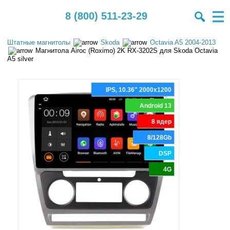
8 (800) 511-23-29
Штатные магнитолы
Skoda
Octavia A5 2004-2013
Магнитола Airoc (Roximo) 2K RX-3202S для Skoda Octavia
A5 silver
IPS, 10.36" 2000x1200
Android 13
8 ядер
8/128Gb
DSP
4G