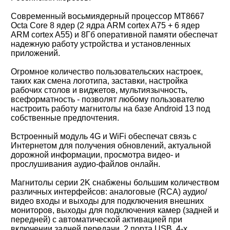
Современный восьмиядерный процессор MT8667
Octa Core 8 ядер (2 ядра ARM cortex A75 + 6 ядер
ARM cortex A55) и 8Гб оперативной памяти обеспечат
надежную работу устройства и установленных
приложений.
Огромное количество пользовательских настроек,
таких как смена логотипа, заставки, настройка
рабочих столов и виджетов, мультиязычность,
всеформатность - позволят любому пользователю
настроить работу магнитолы на базе Android 13 под
собственные предпочтения.
Встроенный модуль 4G и WiFi обеспечат связь с
Интернетом для получения обновлений, актуальной
дорожной информации, просмотра видео- и
прослушивания аудио-файлов онлайн.
Магнитолы серии 2K снабжены большим количеством
различных интерфейсов: аналоговые (RCA) аудио/
видео входы и выходы для подключения внешних
мониторов, выходы для подключения камер (задней и
передней) с автоматической активацией при
включении задней передачи, 2 порта USB, 4-х