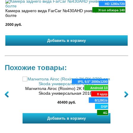
HD 1280x720
Камера заднего вида FarCar №430AHD универсальная на
Угол обзора 140
болте
2000 руб.
Похожие товары:
280x720
IPS, 9.5" 2000x1200
04 для
oid 13
Магнитола Airoc (Roximo) 2K RX-3709 для
Android 13
Маг
Skoda универсальная 2018+
8 ядер
8 ядер
/128Gb
8/128Gb
40400 руб.
DSP
DSP
4G
4G