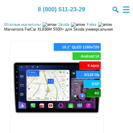
8 (800) 511-23-29
Штатные магнитолы
Skoda
Fabia
Магнитола FarCar XL836M S500+ для Skoda универсальная
10.1" QLED 1280x720
Android 14
8 ядер
6/128 Gb
DSP
4G