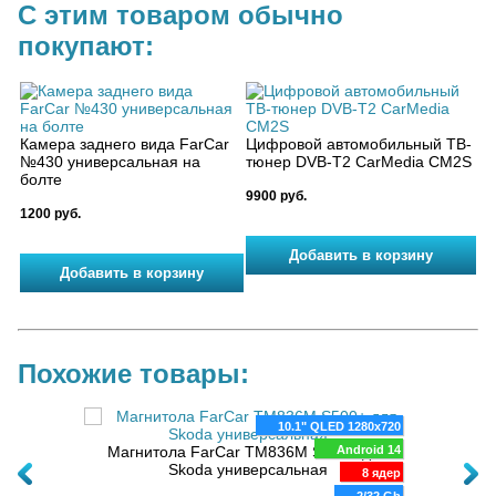
С этим товаром обычно
покупают:
Камера заднего вида FarCar
Цифровой автомобильный ТВ-
№430 универсальная на
тюнер DVB-T2 CarMedia CM2S
болте
9900 руб.
1200 руб.
Похожие товары:
80x720
10.1" QLED 1280x720
 для
oid 14
Магнитола FarCar TM836M S500+ для
Android 14
Маг
Skoda универсальная
8 ядер
8 ядер