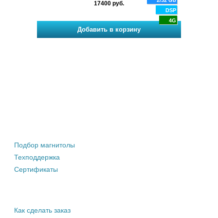
/64 Gb
2/32 Gb
17400 руб.
DSP
DSP
4G
4G
Штатные магнитолы
Подбор магнитолы
Техподдержка
Сертификаты
Информация покупателю
Как сделать заказ