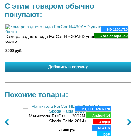
С этим товаром обычно
покупают:
HD 1280x720
Камера заднего вида FarCar №430AHD универсальная на
Угол обзора 140
болте
2000 руб.
Похожие товары:
00x1200
9" QLED 1280x720
K
oid 14
Магнитола FarCar HL2002M S500+ для
Android 14
Маг
-2014
Skoda Fabia 2014+
TS20
8 ядер
/256 Gb
4/64 Gb
21900 руб.
DSP
DSP