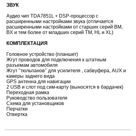
ЗВУК
Аудио чип TDA7851L + DSP-процессор с
расширенными настройками звука (
отличается
расширенными настройками от старших серий BM,
BX и тем более
от младших серий TM, HL и XL)
КОМПЛЕКТАЦИЯ
Головное устройство (планшет)
Жгут проводов для подключения к штатным
разъемам автомобиля
Жгут "тюльпанов" для усилителя , сабвуфера, AUX и
камеры заднего вида
GPS антенна для навигации
2 USB и слот под сим-карту (выносятся в бардачек)
Переходная рамка
Руководство пользователя
Схема для установщиков
Перчатки
Отвертка