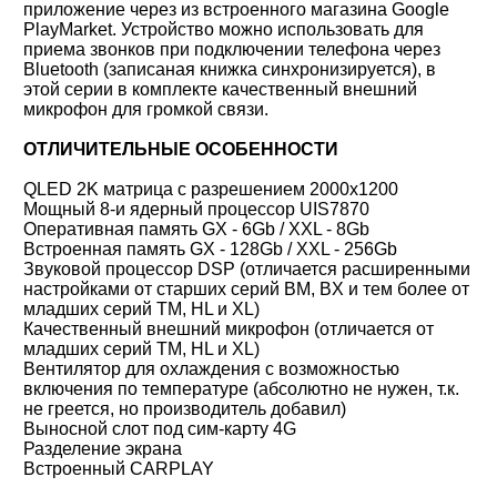
приложение через из встроенного магазина Google
PlayMarket. Устройство можно использовать для
приема звонков при подключении телефона через
Bluetooth (записаная книжка синхронизируется), в
этой серии в комплекте качественный внешний
микрофон для громкой связи.
ОТЛИЧИТЕЛЬНЫЕ ОСОБЕННОСТИ
QLED 2K матрица с разрешением 2000x1200
Мощный 8-и ядерный процессор UIS7870
Оперативная память GX - 6Gb / XXL - 8Gb
Встроенная память GX - 128Gb / XXL - 256Gb
Звуковой процессор DSP (отличается расширенными
настройками от старших серий BM, BX и тем более от
младших серий TM, HL и XL)
Качественный внешний микрофон (отличается от
младших серий TM, HL и XL)
Вентилятор для охлаждения с возможностью
включения по температуре (абсолютно не нужен, т.к.
не греется, но производитель добавил)
Выносной слот под сим-карту 4G
Разделение экрана
Встроенный CARPLAY