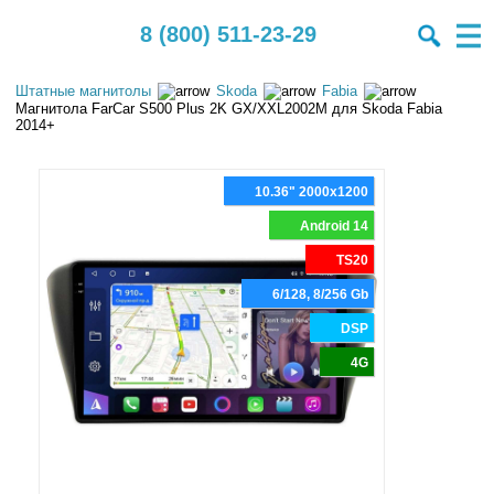
8 (800) 511-23-29
Штатные магнитолы
Skoda
Fabia
Магнитола FarCar S500 Plus 2K GX/XXL2002M для Skoda Fabia
2014+
10.36" 2000x1200
Android 14
TS20
6/128, 8/256 Gb
DSP
4G