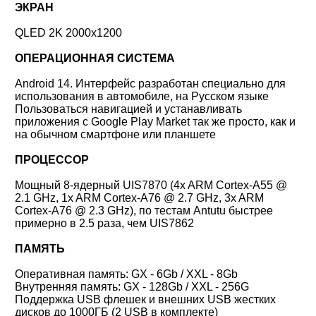
ЭКРАН
QLED 2K 2000x1200
ОПЕРАЦИОННАЯ СИСТЕМА
Android 14. Интерфейс разработан специально для
использования в автомобиле, на Русском языке
Пользоваться навигацией и устанавливать
приложения с Google Play Market так же просто, как и
на обычном смартфоне или планшете
ПРОЦЕССОР
Мощный 8-ядерный UIS78
70 (4x ARM Cortex-A55 @
2.1 GHz, 1x ARM Cortex-A76 @ 2.7 GHz, 3x ARM
Cortex-A76 @ 2.3 GHz), по тестам Antutu быстрее
примерно в 2.5 раза, чем UIS7862
ПАМЯТЬ
Оперативная память:
GX - 6Gb / XXL - 8Gb
Внутренняя память:
GX - 128Gb / XXL - 256G
Поддержка USB флешек и внешних USB жестких
дисков до 1000ГБ (2 USB в комплекте)