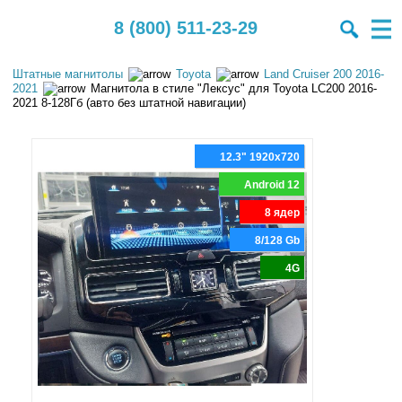
8 (800) 511-23-29
Штатные магнитолы
Toyota
Land Cruiser 200 2016-
2021
Магнитола в стиле "Лексус" для Toyota LC200 2016-
2021 8-128Гб (авто без штатной навигации)
12.3" 1920x720
Android 12
8 ядер
8/128 Gb
4G