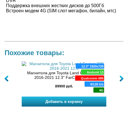
DVR
Поддержка внешних жестких дисков до 500Гб
Встроен модем 4G (SIM слот мегафон, билайн, мтс)
Похожие товары:
024*768
12.3" 1920x720
5-Q6
oid 11
Магнитола для Toyota Land Cruiser 200
Android 13
 low
2016-2021 12.3" FarCar TY5002
Маг
8 ядер
Qualcomm 685
кно
128 Gb
8/128 Gb
89900 руб.
DSP
4G
4G