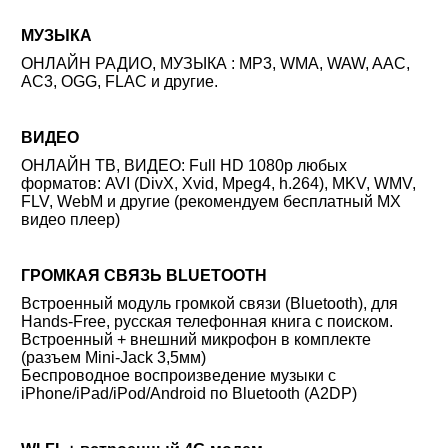
МУЗЫКА
ОНЛАЙН РАДИО, МУЗЫКА : MP3, WMA, WAW, AAC,
AC3, OGG, FLAC и другие.
ВИДЕО
ОНЛАЙН ТВ, ВИДЕО: Full HD 1080p любых
форматов: AVI (DivX, Xvid, Mpeg4, h.264), MKV, WMV,
FLV, WebM и другие (рекомендуем бесплатный MX
видео плеер)
ГРОМКАЯ СВЯЗЬ BLUETOOTH
Встроенный модуль громкой связи (Bluetooth), для
Hands-Free, русская телефонная книга с поиском.
Встроенный + внешний микрофон в комплекте
(разъем Mini-Jack 3,5мм)
Беспроводное воспроизведение музыки с
iPhone/iPad/iPod/Android по Bluetooth (A2DP)