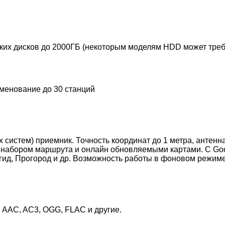
х дисков до 2000ГБ (некоторым моделям HDD может требо
менование до 30 станций
стем) приемник. Точность координат до 1 метра, антенна
набором маршрута и онлайн обновляемыми картами. С Goog
игид, Прогород и др. Возможность работы в фоновом режим
AC, AC3, OGG, FLAC и другие.