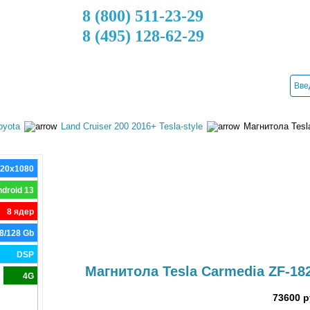
8 (800) 511-23-29
8 (495) 128-62-29
ДОСТАВКА
КРЕДИТ
УСТАНОВКА
КОНТАКТЫ
oyota
Land Cruiser 200 2016+ Tesla-style
Магнитола Tesla
920x1080
droid 13
8 ядер
8/128 Gb
DSP
Магнитола Tesla Carmedia ZF-182
4G
73600 р