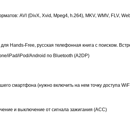
атов: AVI (DivX, Xvid, Mpeg4, h.264), MKV, WMV, FLV, W
, для Hands-Free, русская телефонная книга с поиском. Вс
e/iPad/iPod/Android по Bluetooth (A2DP)
шего смартфона (нужно включить на нем точку доступа WiFi
ючение и выключение от сигнала зажигания (ACC)