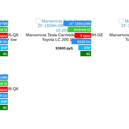
4*768
16" 1920x1080
id 11
Android 13
F-1205-Q6
Магнитола Tesla Carmedia ZF-1829H-GE
Магнитола
ядер
8 ядер
2015+ low
Toyota LC 200 10.2015+
T
28 Gb
8/128 Gb
DSP
DSP
93600 руб.
4G
4G
x1080
id 11
F-3008-Q6
ядер
 low
28 Gb
DSP
4G