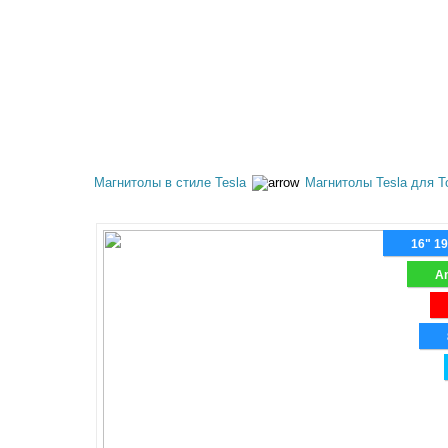
КАТАЛОГ ТОВАРОВ
АКЦИИ
ОПЛАТА И 
Магнитолы в стиле Tesla
Магнитолы Tesla для T
16" 1
An