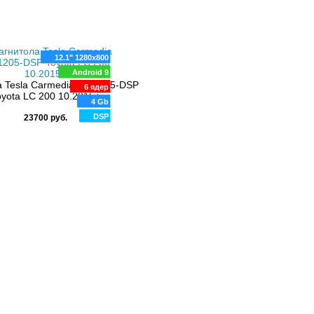
12.1" 1280x800
Android 9
 Tesla Carmedia ZF-1205-DSP
6 ядер
oyota LC 200 10.2015+
4 Gb
DSP
23700 руб.