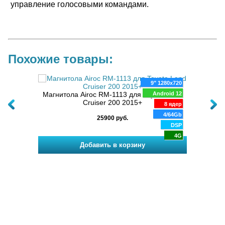
управление голосовыми командами.
Похожие товары:
80x720
9" 1280x720
oid 10
Магнитола Airoc RМ-1113 для Toyota Land
Android 12
физ.
Cruiser 200 2015+
8 ядер
8 ядер
 200
GX/X
6 Gb
4/64Gb
25900 руб.
DSP
DSP
4G
4G