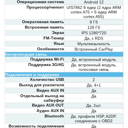
Операционная система
Android 12
Процессор/чипсет
UIS7862 8 ядер (2 ядра ARM
cortex A75 + 6 ядер ARM
cortex A55)
Оперативная память
8 Гб
Встроенная память
128 Гб
Экран
IPS 1280*720
FM-Тюнер
Да, с RDS
Язык
Мультиязычность
Особенности
Встроенный CarPlay
Беспроводная связь
Поддержка Wi-Fi
Да, встроенный модуль
Поддержка 3G/4G
Да, встроенный модуль,
голосовая связь
Подключения и поддержка
Количество USB
2
Выход для усилителя
Да, 4+1
Видео AUX IN
Да
Отдельный выход на
Да
сабвуфер
Видео AUX OUT
Да, 2шт.
Аудио AUX IN
Да
Bluetooth
Да, профили HSP, A2DP,
соединение с OBD2
Возможность подключения
Да