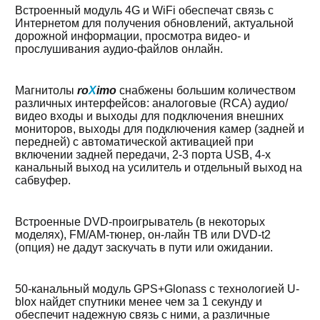
Встроенный модуль 4G и WiFi обеспечат связь с
Интернетом для получения обновлений, актуальной
дорожной информации, просмотра видео- и
прослушивания аудио-файлов онлайн.
Магнитолы
ro
X
imo
снабжены большим количеством
различных интерфейсов: аналоговые (RCA) аудио/
видео входы и выходы для подключения внешних
мониторов, выходы для подключения камер (задней и
передней) с автоматической активацией при
включении задней передачи, 2-3 порта USB, 4-х
канальный выход на усилитель и отдельный выход на
сабвуфер.
Встроенные DVD-проигрыватель (в некоторых
моделях), FM/AM-тюнер, он-лайн ТВ или DVD-t2
(опция) не дадут заскучать в пути или ожидании.
50-канальный модуль GPS+Glonass с технологией U-
blox найдет спутники менее чем за 1 секунду и
обеспечит надежную связь с ними, а различные