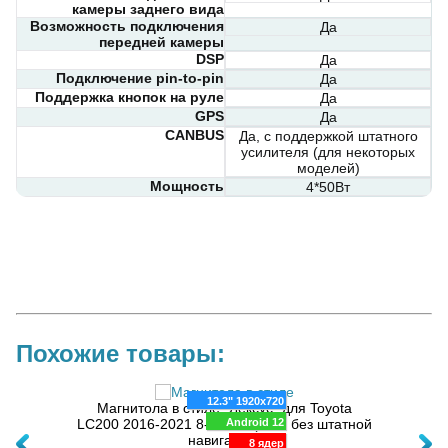
камеры заднего вида
Возможность подключения
Да
передней камеры
DSP
Да
Подключение pin-to-pin
Да
Поддержка кнопок на руле
Да
GPS
Да
CANBUS
Да, с поддержкой штатного
усилителя (для некоторых
моделей)
Мощность
4*50Вт
Похожие товары:
80x720
12.3" 1920x720
Магнитола в стиле "Лексус" для Toyota
oid 10
LC200 2016-2021 8-128Гб (авто без штатной
Android 12
Магн
физ.
навигации)
8 ядер
8 ядер