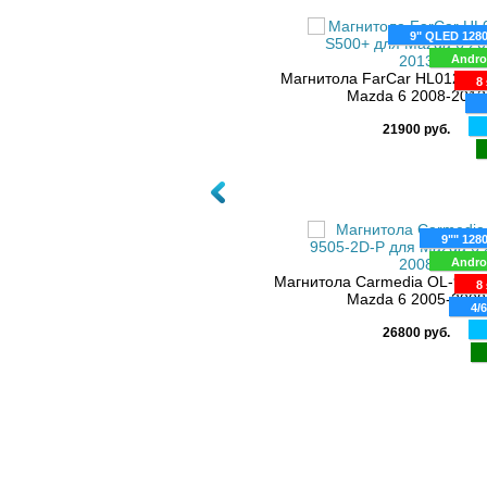
9" QLED 128
9"" 1280x720
Andro
Android 10
Магнитола FarCar HL012M S
8 
итола Carmedia OL-9505-2D-Q для
Mazda 6 2008-2013
8 ядер
Mazda 6 2005-2008
6/128 Gb
21900 руб.
DSP
31300 руб.
4G"
9"" 128
Andro
Магнитола Carmedia OL-9505
8 
Mazda 6 2005-2008
4/
26800 руб.