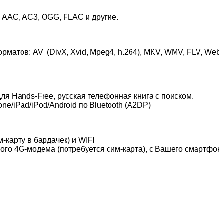
AC, AC3, OGG, FLAC и другие.
атов: AVI (DivX, Xvid, Mpeg4, h.264), MKV, WMV, FLV, W
для Hands-Free, русская телефонная книга с поиском.
e/iPad/iPod/Android по Bluetooth (A2DP)
карту в бардачек) и WIFI
го 4G-модема (потребуется сим-карта), с Вашего смартфона