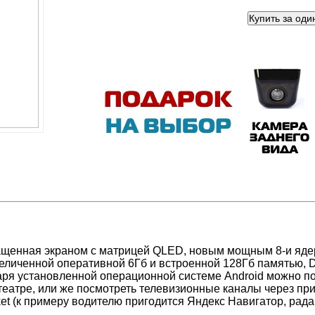
нащенная экраном c матрицей QLED, новым мощным 8-и яд
 увеличенной оперативной 6Гб и встроенной 128Гб памятью,
ря установленной операционной системе Android можно п
театре, или же посмотреть телевизионные каналы через пр
t (к примеру водителю пригодится Яндекс Навигатор, рада