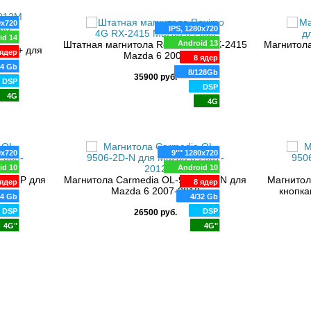
0x720
IPS, 1280x720
id 14
Штатная магнитола Roximo 4G RX-2415
Android 13
Магнитола
500+ для
ядер
Mazda 6 2009
8 ядер
4 Gb
8/128Gb
35900 руб.
DSP
DSP
4G
4G
0x720
9"" 1280x720
id 10
Android 10
-2D-P для
Магнитола Carmedia OL-9506-2D-N для
Магнитол
ядер
8 ядер
Mazda 6 2007-2012
кнопка
64 Gb
4/32 Gb
DSP
DSP
26500 руб.
4G"
4G"