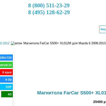
8 (800) 511-23-29
8 (495) 128-62-29
ДОСТАВКА
КРЕДИТ
УСТАНОВКА
КОНТАКТЫ
2-2012
Магнитола FarCar S500+ XL012M для Mazda 6 2008-2013
1280x720
droid 14
8 ядер
6 Gb
DSP
Магнитола FarCar S500+ XL0
4G
25400 р