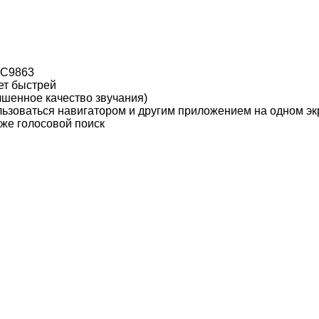
SC9863
ет быстрей
чшенное качество звучания)
льзоваться навигатором и другим приложением на одном эк
кже голосовой поиск