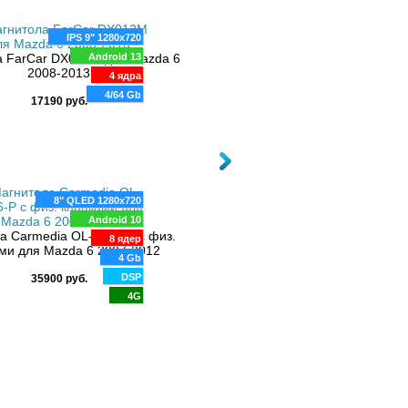
IPS 9" 1280x720
8" QLED 1280x720
 FarCar DX012M для Mazda 6
Android 13
Android 10
2008-2013
4 ядра
Магнитола Carmedia OL-9506-Q с
8 ядер
кнопками для Mazda 6 2007-2
4/64 Gb
17190 руб.
6 Gb
DSP
38700 руб.
4G
8" QLED 1280x720
Android 10
8" QLED 1280x720
а Carmedia OL-9506-P с физ.
8 ядер
ми для Mazda 6 2007-2012
Android 10
4 Gb
Магнитола Carmedia OL-9505-P с
8 ядер
DSP
35900 руб.
кнопками для Mazda 6 2005-2
4 Gb
4G
DSP
34000 руб.
4G