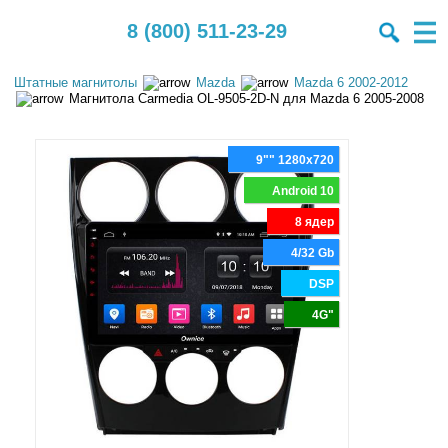
8 (800) 511-23-29
Штатные магнитолы
Mazda
Mazda 6 2002-2012
Магнитола Carmedia OL-9505-2D-N для Mazda 6 2005-2008
9"" 1280x720
Android 10
8 ядер
4/32 Gb
DSP
4G"