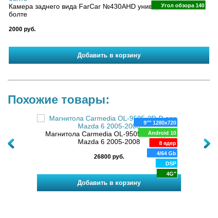
Камера заднего вида FarCar №430AHD универсальная на
Угол обзора 140
болте
2000 руб.
Похожие товары:
280x720
9"" 1280x720
 для
oid 14
Магнитола Carmedia OL-9505-2D-P для
Android 10
Маг
Mazda 6 2005-2008
к
8 ядер
8 ядер
6 Gb
4/64 Gb
26800 руб.
DSP
DSP
4G
4G"