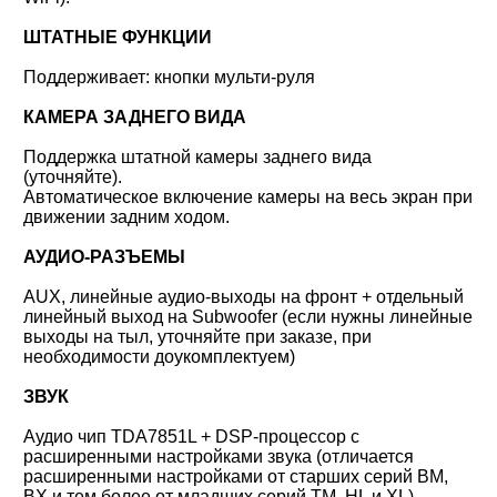
ШТАТНЫЕ ФУНКЦИИ
Поддерживает: кнопки мульти-руля
КАМЕРА ЗАДНЕГО ВИДА
Поддержка штатной камеры заднего вида
(уточняйте).
Автоматическое включение камеры на весь экран при
движении задним ходом.
АУДИО-РАЗЪЕМЫ
AUX, линейные аудио-выходы на фронт + отдельный
линейный выход на Subwoofer (если нужны линейные
выходы на тыл, уточняйте при заказе, при
необходимости доукомплектуем)
ЗВУК
Аудио чип TDA7851L + DSP-процессор с
расширенными настройками звука (
отличается
расширенными настройками от старших серий BM,
BX и тем более
от младших серий TM, HL и XL)