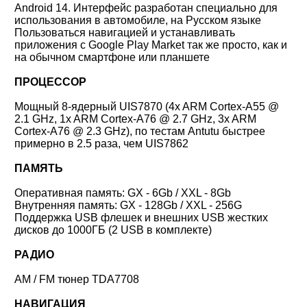
Android 14. Интерфейс разработан специально для
использования в автомобиле, на Русском языке
Пользоваться навигацией и устанавливать
приложения с Google Play Market так же просто, как и
на обычном смартфоне или планшете
ПРОЦЕССОР
Мощный 8-ядерный UIS78
70 (4x ARM Cortex-A55 @
2.1 GHz, 1x ARM Cortex-A76 @ 2.7 GHz, 3x ARM
Cortex-A76 @ 2.3 GHz), по тестам Antutu быстрее
примерно в 2.5 раза, чем UIS7862
ПАМЯТЬ
Оперативная память:
GX - 6Gb / XXL - 8Gb
Внутренняя память:
GX - 128Gb / XXL - 256G
Поддержка USB флешек и внешних USB жестких
дисков до 1000ГБ (2 USB в комплекте)
РАДИО
AM / FM тюнер TDA7708
НАВИГАЦИЯ