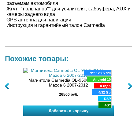
разъемам автомобиля
Жгут ""тюльпанов"" для усилителя , сабвуфера, AUX и
камеры заднего вида
GPS антенна для навигации
Инструкция и гарантийный талон Carmedia
Похожие товары:
80x720
9"" 1280x720
физ.
oid 10
Магнитола Carmedia OL-9506-2D-N для
Android 10
Маг
08
Mazda 6 2007-2012
к
8 ядер
8 ядер
6 Gb
4/32 Gb
26500 руб.
DSP
DSP
4G
4G"