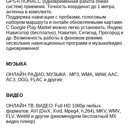
GPS+ГЛОНАСС (одновременная работа обеих
систем) приемник. Точность координат до 1 метра,
антенна в комплекте.
Поддержка навигации с пробками, голосовым
набором маршрута и онлайн обновляемыми картами.
С Google Play Market можно легко установить: Яндекс
Навигатор (бесплатно), Навител, Ситигид, Прогород и
др. Возможность работы в фоновом режиме
нескольких навигационных программ и музыки/видео
одновременно!
МУЗЫКА
ОНЛАЙН РАДИО, МУЗЫКА : MP3, WMA, WAW, AAC,
AC3, OGG, FLAC и другие.
ВИДЕО
ОНЛАЙН ТВ, ВИДЕО: Full HD 1080p любых
форматов: AVI (DivX, Xvid, Mpeg4, h.264), MKV, WMV,
FLV, WebM и другие (рекомендуем бесплатный MX
видео плеер)