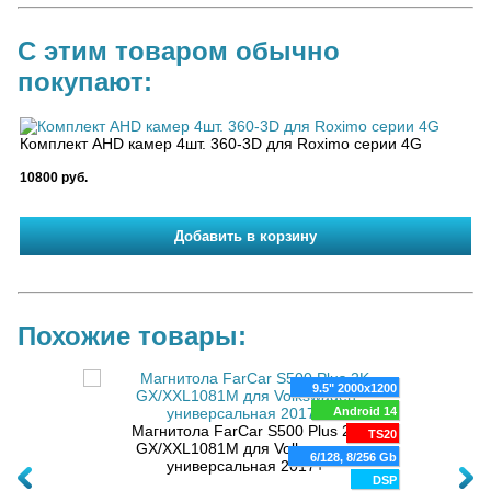
С этим товаром обычно
покупают:
Комплект AHD камер 4шт. 360-3D для Roximo серии 4G
10800 руб.
Похожие товары:
80x720
9.5" 2000x1200
oid 14
Android 14
Магни
Магнитола FarCar S500 Plus 2K
8 ядер
TS20
GX/XXL1081M для Volkswagen
128 Gb
6/128, 8/256 Gb
W Polo
универсальная 2017+
DSP
DSP
rramont