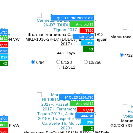
QLED 10.36" 2000x1200
Android 13
TS20
0x720
Штатная магнитола Carmedia OL-1913-
Магнитола 
6/8/12 Gb
6-2D-N VW
id 10
MKD-1036-2K-D7 (DUDU7) для VW Tiguan
DSP
2017+
ядер
4G
32 Gb
44300 руб.
4/32
DSP
6/64
8/128
12/256
4G
12/512
9" QLED 1280x720
Android 14
8 ядер
4/64 Gb
0x720
Магни
DSP
6-2D-P VW
id 10
GX/XXL731M
4G
ядер
Магнитола FarCar HL1081M S500+ VW Polo