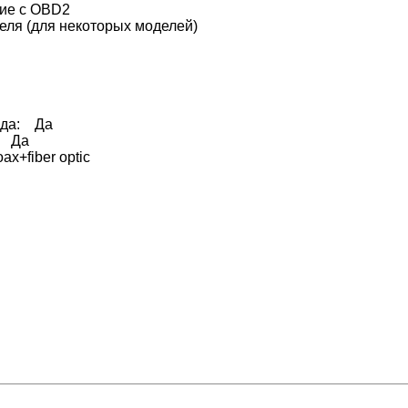
ние с OBD2
ля (для некоторых моделей)
ида: Да
: Да
x+fiber optic