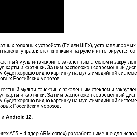
татных головных устройств (ГУ или ШГУ), устанавливаемых
 панели, управляется кнопками на руле и интегрируется с
костный мульти-тачскрин с закаленным стеклом и закруглен
я карты и картинки. За ним расположен современный диспл
м будет хорошо видно картинку на мультимедийной системе!
ровых Российских морозов.
мкостный мульти-тачскрин с закаленным стеклом и закругле
я карты и картинки. За ним расположен современный диспл
м будет хорошо видно картинку на мультимедийной системе!
ровых Российских морозов.
и Android 12.
ortex A55 + 4 ядер ARM cortex) разработан именно для ис