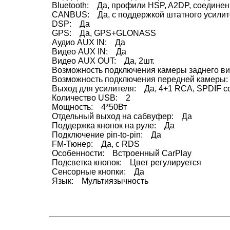
Bluetooth: Да, профили HSP, A2DP, соедине
CANBUS: Да, с поддержкой штатного усилите
DSP: Да
GPS: Да, GPS+GLONASS
Аудио AUX IN: Да
Видео AUX IN: Да
Видео AUX OUT: Да, 2шт.
Возможность подключения камеры заднего в
Возможность подключения передней камеры
Выход для усилителя: Да, 4+1 RCA, SPDIF coa
Количество USB: 2
Мощность: 4*50Вт
Отдельный выход на сабвуфер: Да
Поддержка кнопок на руле: Да
Подключение pin-to-pin: Да
FM-Тюнер: Да, с RDS
Особенности: Встроенный CarPlay
Подсветка кнопок: Цвет регулируется
Сенсорные кнопки: Да
Язык: Мультиязычность