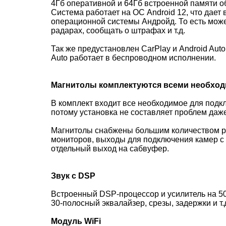
4Гб оперативной и 64Гб встроенной памяти о
Система работает на ОС Android 12, что дае
операционной системы Андройд. То есть мож
радарах, сообщать о штрафах и т.д.
Так же предустановлен CarPlay и Android Aut
Auto работает в беспроводном исполнении.
Магнитолы комплектуются всеми необхо
В комплект входит все необходимое для подк
потому установка не составляет проблем даже 
Магнитолы снабжены большим количеством р
мониторов, выходы для подключения камер с 
отдельный выход на сабвуфер.
Звук с DSP
Встроенный DSP-процессор и усилитель на 50
30-полосный эквалайзер, срезы, задержки и т.
Модуль WiFi