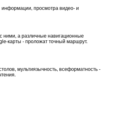
й информации, просмотра видео- и
 с ними, а различные навигационные
ogle-карты - проложат точный маршрут.
 столов, мультиязычность, всеформатность -
чтения.