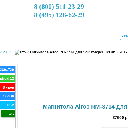
8 (800) 511-23-29
8 (495) 128-62-29
ДОСТАВКА
КРЕДИТ
УСТАНОВКА
КОНТАКТЫ
 2 2017+
Магнитола Airoc RM-3714 для Volkswagen Tiguan 2 2017
1280x720
droid 12
8 ядер
4/64Gb
DSP
Магнитола Airoc RM-3714 для 
4G
27600 р