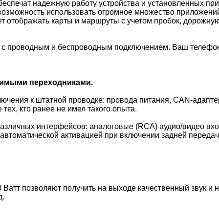
беспечат надежную работу устройства и установленных пр
т возможность использовать огромное множество приложений
ет отображать карты и маршруты с учетом пробок, дорожну
o с проводным и беспроводным подключением. Ваш телефон 
димыми переходниками.
лючения к штатной проводке: провода питания, CAN-адапте
тех, кто ранее не имел такого опыта.
азличных интерфейсов: аналоговые (RCA) аудио/видео вх
автоматической активацией при включении задней передачи
 Ватт позволяют получить на выходе качественный звук и н
д.