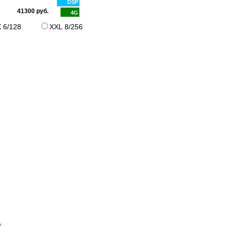
DSP
DSP
32000 руб.
41300 руб.
4G
4G"
 6/128
XXL 8/256
е