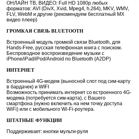
ОНЛАЙН ТВ, ВИДЕО: Full HD 1080p любых
форматов: AVI (DivX, Xvid, Mpeg4, h.264), MKV, WMV,
FLV, WebM и другие (рекомендуем бесплатный MX
видео плеер)
ГРОМКАЯ СВЯЗЬ BLUETOOTH
Встроенный модуль громкой связи Bluetooth, для
Hands-Free, русская телефонная книга с поиском.
Беспроводное воспроизведение музыки с
iPhone/iPad/iPod/Android по Bluetooth (A2DP)
ИНТЕРНЕТ
Встроенный 4G-модем (выносной слот под сим-карту
в бардачек) и WIFI
Возможность принимать интернет со встроенного 4G-
модема (потребуется сим-карта), с Вашего
смартфона (нужно включить на нем точку доступа
WiFi) или с мобильного Wi-Fi-роутера.
ШТАТНЫЕ ФУНКЦИИ
Поддерживает: кнопки мульти-руля