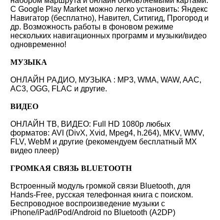
набором маршрута и онлайн обновляемыми картами.
С Google Play Market можно легко установить: Яндекс
Навигатор (бесплатно), Навител, Ситигид, Прогород и
др. Возможность работы в фоновом режиме
нескольких навигационных программ и музыки/видео
одновременно!
МУЗЫКА
ОНЛАЙН РАДИО, МУЗЫКА : MP3, WMA, WAW, AAC,
AC3, OGG, FLAC и другие.
ВИДЕО
ОНЛАЙН ТВ, ВИДЕО: Full HD 1080p любых
форматов: AVI (DivX, Xvid, Mpeg4, h.264), MKV, WMV,
FLV, WebM и другие (рекомендуем бесплатный MX
видео плеер)
ГРОМКАЯ СВЯЗЬ BLUETOOTH
Встроенный модуль громкой связи Bluetooth, для
Hands-Free, русская телефонная книга с поиском.
Беспроводное воспроизведение музыки с
iPhone/iPad/iPod/Android по Bluetooth (A2DP)