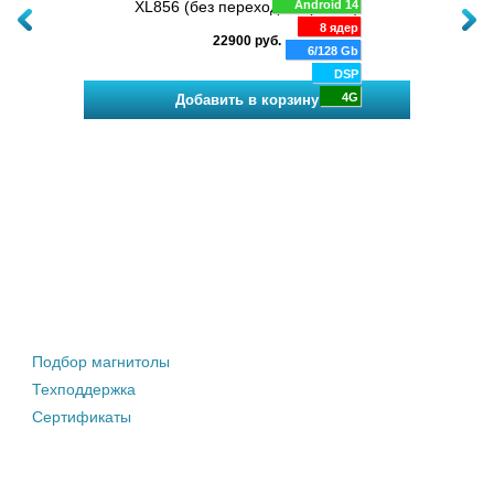
XL856 (без переходной рамки)
Android 14
8 ядер
22900 руб.
6/128 Gb
DSP
4G
Штатные магнитолы
Подбор магнитолы
Техподдержка
Сертификаты
Информация покупателю