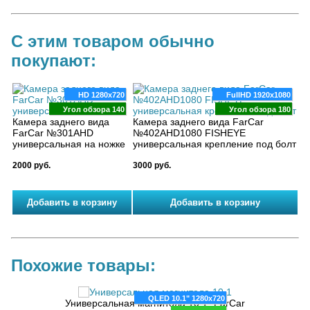
С этим товаром обычно
покупают:
HD 1280x720
FullHD 1920x1080
Угол обзора 140
Угол обзора 180
Камера заднего вида
Камера заднего вида FarCar
FarCar №301AHD
№402AHD1080 FISHEYE
универсальная на ножке
универсальная крепление под болт
2000 руб.
3000 руб.
Похожие товары:
QLED 10.1" 1280x720
без
Универсальная магнитола 10.1" FarCar
Униве