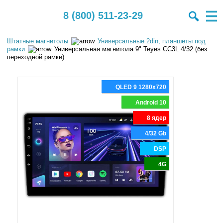
8 (800) 511-23-29
Штатные магнитолы
Универсальные 2din, планшеты под
рамки
Универсальная магнитола 9" Teyes CC3L 4/32 (без
переходной рамки)
QLED 9 1280x720
Android 10
8 ядер
4/32 Gb
DSP
4G