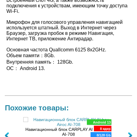
Встроенный слот 4G, а также возможность
подключения к устройствам, имеющим точку доступа
Wi-Fi.
Микрофон для голосового управления навигацией
используется штатный. Выход в Интернет через
Браузер, загрузка пробок в режиме Навигация,
Интернет ТВ, приложение Антирадар.
Основная частота Quallcomm 6125 8x2GHz.
Объем памяти：8Gb.
Внутренняя память： 128Gb.
ОС： Android 13.
Похожие товары:
oid 11
Android 13
AI-A1
4 ядра
Навигационный блок CARPLAY AI box Airoc
8 ядер
AI-708
Навиг
/32 Gb
8/128 Gb