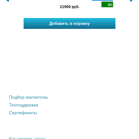
Jaguar
4G
4G
21900 руб.
Штатные магнитолы
Подбор магнитолы
Техподдержка
Сертификаты
Информация покупателю
Как сделать заказ