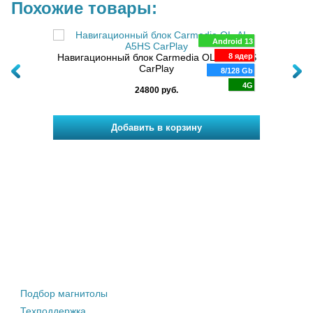
Похожие товары:
Android 13
3-7-PA
Навигационный блок Carmedia OL-AI-A5HS
8 ядер
2019+,
CarPlay
8/128 Gb
 2018+,
4G
r 2020+
24800 руб.
Навиг
Штатные магнитолы
Подбор магнитолы
Техподдержка