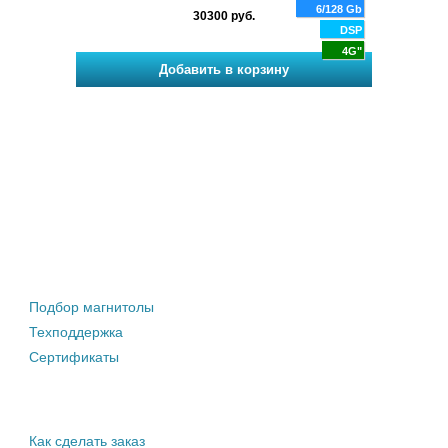
128 Gb
6/128 Gb
30300 руб.
DSP
DSP
4G
4G"
Штатные магнитолы
Подбор магнитолы
Техподдержка
Сертификаты
Информация покупателю
Как сделать заказ