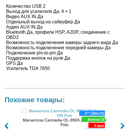
Количество USB 2
Выход для усилителя Да, 4 + 1
Видео AUX IN Да
Отдельный выход на сабвуфер Да
Аудио AUX IN Да
Bluetooth Да, профили HSP, A2DP, соединение с
OBD2
Возможность подключения камеры заднего вида Да
Возможность подключения передней камеры Да
Подключение pin-to-pin Да
Поддержка кнопок на руле Да
GPS Да
Усилитель TDA 7850
Похожие товары:
024x600
9"" 1280x720
 для
oid 14
Магнитола Carmedia OL-9903-2D-Q для VW
Android 10
Магн
Polo
TS20
8 ядер