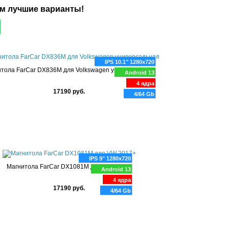
 лучшие варианты!
IPS 10.1" 1280x720
тола FarCar DX836M для Volkswagen универсальная
Android 13
4 ядра
17190 руб.
4/64 Gb
IPS 9" 1280x720
Магнитола FarCar DX1081M для VW 2017+
Android 13
4 ядра
17190 руб.
4/64 Gb