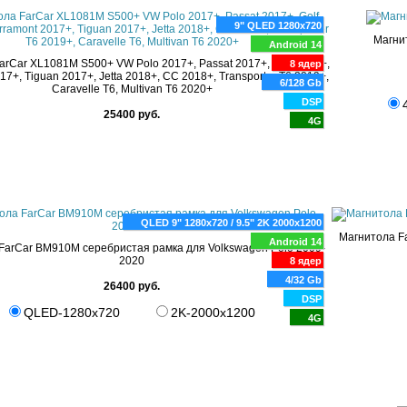
9" QLED 1280x720
Магни
Android 14
arCar XL1081M S500+ VW Polo 2017+, Passat 2017+, Golf 2017+,
8 ядер
17+, Tiguan 2017+, Jetta 2018+, CC 2018+, Transporter T6 2019+,
6/128 Gb
Caravelle T6, Multivan T6 2020+
DSP
25400 руб.
4G
QLED 9" 1280x720 / 9.5" 2K 2000x1200
Магнитола F
Android 14
FarCar BM910M серебристая рамка для Volkswagen Polo 2009-
2020
8 ядер
4/32 Gb
26400 руб.
DSP
QLED-1280x720
2K-2000x1200
4G