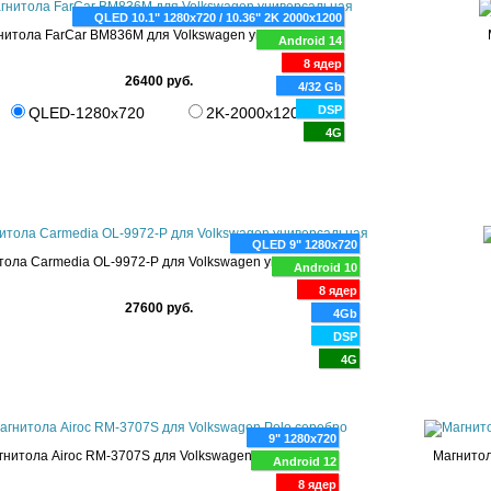
QLED 10.1" 1280x720 / 10.36" 2K 2000x1200
нитола FarCar BM836M для Volkswagen универсальная
Android 14
8 ядер
26400 руб.
4/32 Gb
DSP
QLED-1280x720
2K-2000x1200
4G
QLED 9" 1280x720
тола Carmedia OL-9972-P для Volkswagen универсальная
Android 10
8 ядер
27600 руб.
4Gb
DSP
4G
9" 1280x720
гнитола Airoc RM-3707S для Volkswagen Polo серебро
Магнитол
Android 12
8 ядер