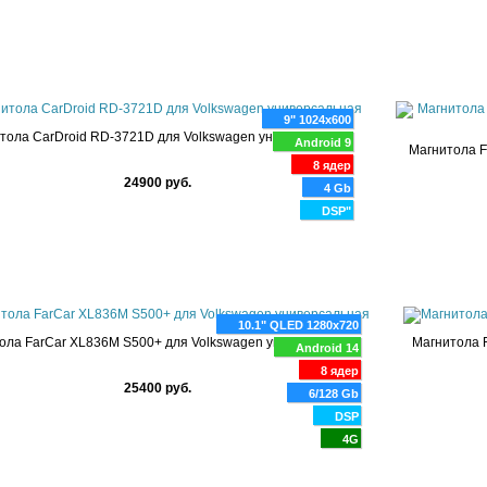
9" 1024x600
тола CarDroid RD-3721D для Volkswagen универсальная
Android 9
Магнитола F
8 ядер
24900 руб.
4 Gb
DSP"
10.1" QLED 1280x720
ола FarCar XL836M S500+ для Volkswagen универсальная
Магнитола 
Android 14
8 ядер
25400 руб.
6/128 Gb
DSP
4G