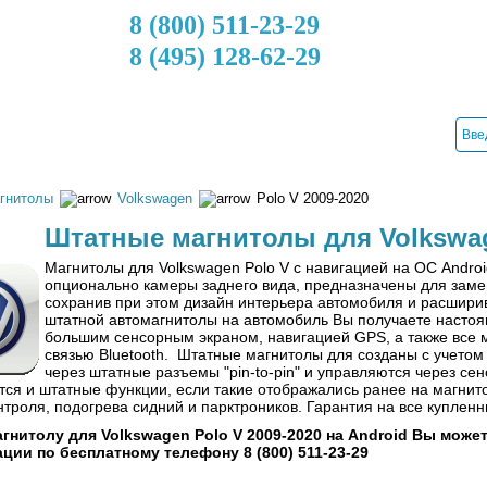
8 (800) 511-23-29
8 (495) 128-62-29
ДОСТАВКА
КРЕДИТ
УСТАНОВКА
КОНТАКТЫ
гнитолы
Volkswagen
Polo V 2009-2020
Штатные магнитолы для Volkswag
Магнитолы для
Volkswagen Polo V
с навигацией на ОС Androi
опционально камеры заднего вида
,
п
редназначены для заме
сохранив при этом дизайн интерьера автомобиля и расшири
штатной автомагнитолы на автомобиль Вы получаете насто
большим сенсорным экраном, навигацией GPS, а также все
связью Bluetooth. Штатные магнитолы для созданы с учето
через штатные разъемы "pin-to-pin" и управляются через се
ся и штатные функции, если такие отображались ранее на магнито
нтроля, подогрева сидний и парктроников. Гарантия на все куплен
агнитолу для
V
olkswagen Polo
V 2009-2020
на Android
Вы можете
ации по бесплатному телефону
8 (800) 511-23-2
9