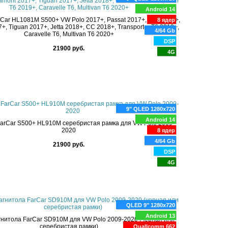
Android 14
Car HL1081M S500+ VW Polo 2017+, Passat 2017+, Golf 2017+,
8 ядер
+, Tiguan 2017+, Jetta 2018+, CC 2018+, Transporter T6 2019+,
4/64 Gb
Caravelle T6, Multivan T6 2020+
DSP
21900 руб.
4G
9" QLED 1280x720
Android 14
arCar S500+ HL910M серебристая рамка для VW Polo 2009-
2020
8 ядер
4/64 Gb
21900 руб.
DSP
4G
QLED 9" 1280x720
Android 13
нитола FarCar SD910M для VW Polo 2009-2020 (черная или
серебристая рамки)
Quallcomm 662