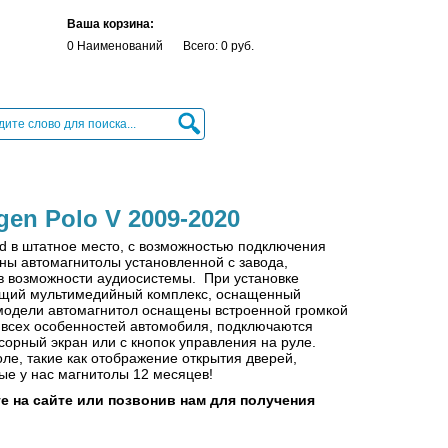
Ваша корзина:
0 Наименований
Всего: 0 руб.
en Polo V 2009-2020
d в штатное место
, с возможностью подключения
ны автомагнитолы установленной с завода,
в возможности аудиосистемы. При установке
ящий мультимедийный комплекс, оснащенный
 модели автомагнитол оснащены встроенной громкой
м всех особенностей автомобиля, подключаются
нсорный экран или с кнопок управления на руле.
ле, такие как отображение открытия дверей,
ные у нас магнитолы 12 месяцев!
 на сайте или позвонив нам для получения