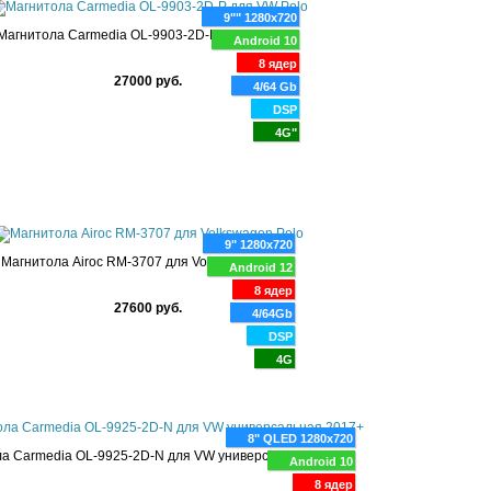
9"" 1280x720
Магнитола Carmedia OL-9903-2D-P для VW Polo
Android 10
8 ядер
27000 руб.
4/64 Gb
DSP
4G"
9" 1280x720
Магнитола Airoc RM-3707 для Volkswagen Polo
Android 12
8 ядер
27600 руб.
4/64Gb
DSP
4G
8" QLED 1280x720
а Carmedia OL-9925-2D-N для VW универсальная 2017+
Android 10
8 ядер