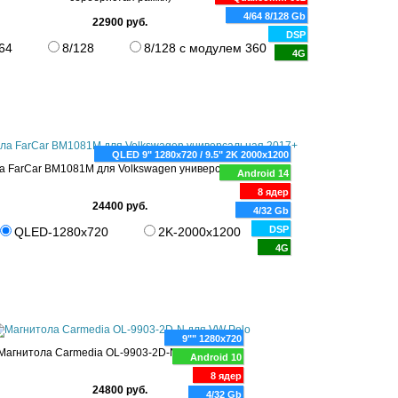
4/64 8/128 Gb
22900 руб.
DSP
64
8/128
8/128 с модулем 360
4G
QLED 9" 1280x720 / 9.5" 2K 2000x1200
а FarCar BM1081M для Volkswagen универсальная 2017+
Android 14
8 ядер
24400 руб.
4/32 Gb
DSP
QLED-1280x720
2K-2000x1200
4G
9"" 1280x720
Магнитола Carmedia OL-9903-2D-N для VW Polo
Android 10
8 ядер
24800 руб.
4/32 Gb