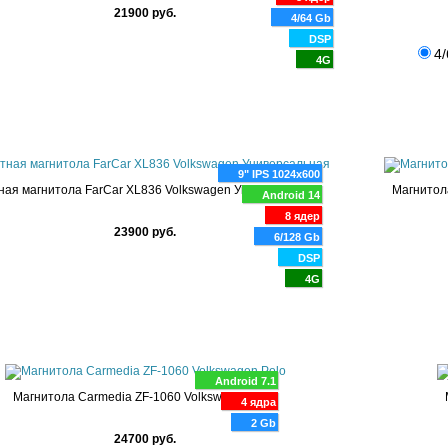
21900 руб.
4/64 Gb
DSP
4/
4G
9" IPS 1024x600
ная магнитола FarCar XL836 Volkswagen Универсальная
Магнитол
Android 14
8 ядер
23900 руб.
6/128 Gb
DSP
4G
Android 7.1
Магнитола Carmedia ZF-1060 Volkswagen Polo
4 ядра
2 Gb
24700 руб.