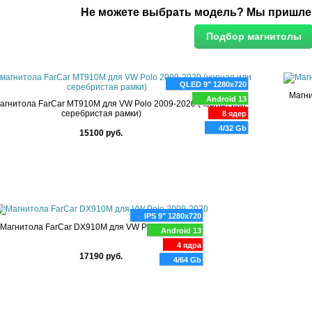
Не можете выбрать модель?
Мы пришлем
QLED 9" 1280x720
Магни
Android 13
агнитола FarCar MT910M для VW Polo 2009-2020 (черная или
серебристая рамки)
8 ядер
4/32 Gb
15100 руб.
IPS 9" 1280x720
Магнитола FarCar DX910M для VW Polo 2009-2020
Android 13
4 ядра
17190 руб.
4/64 Gb