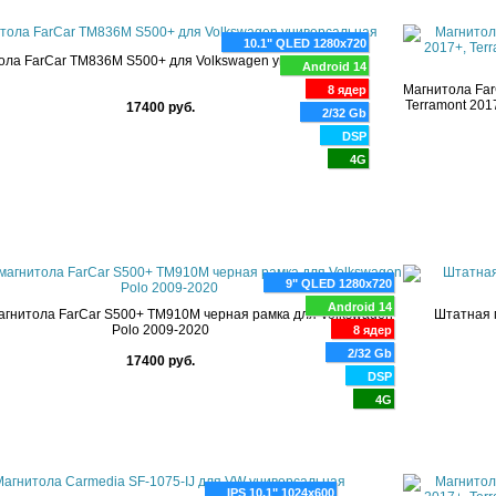
10.1" QLED 1280x720
ола FarCar TM836M S500+ для Volkswagen универсальная
Android 14
Магнитола Far
8 ядер
Terramont 2017
17400 руб.
2/32 Gb
DSP
4G
9" QLED 1280x720
Android 14
гнитола FarCar S500+ TM910M черная рамка для Volkswagen
Штатная 
Polo 2009-2020
8 ядер
2/32 Gb
17400 руб.
DSP
4G
IPS 10.1" 1024x600