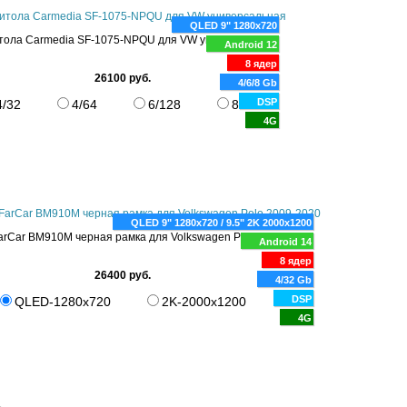
QLED 9" 1280x720
тола Carmedia SF-1075-NPQU для VW универсальная
Android 12
8 ядер
26100 руб.
4/6/8 Gb
DSP
4/32
4/64
6/128
8/256
4G
QLED 9" 1280x720 / 9.5" 2K 2000x1200
arCar BM910M черная рамка для Volkswagen Polo 2009-2020
Android 14
8 ядер
26400 руб.
4/32 Gb
DSP
QLED-1280x720
2K-2000x1200
4G