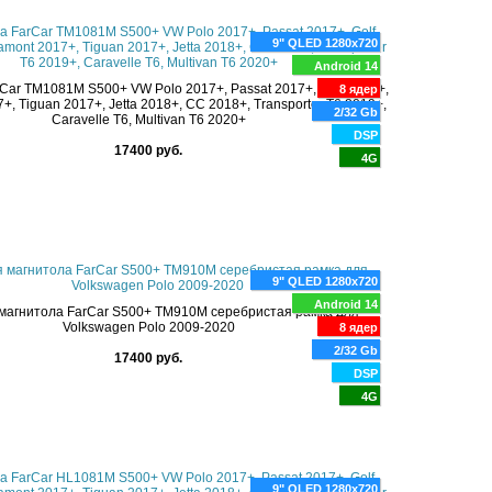
9" QLED 1280x720
Android 14
Car TM1081M S500+ VW Polo 2017+, Passat 2017+, Golf 2017+,
8 ядер
+, Tiguan 2017+, Jetta 2018+, CC 2018+, Transporter T6 2019+,
2/32 Gb
Caravelle T6, Multivan T6 2020+
DSP
17400 руб.
4G
9" QLED 1280x720
Android 14
магнитола FarCar S500+ TM910M серебристая рамка для
Volkswagen Polo 2009-2020
8 ядер
2/32 Gb
17400 руб.
DSP
4G
9" QLED 1280x720