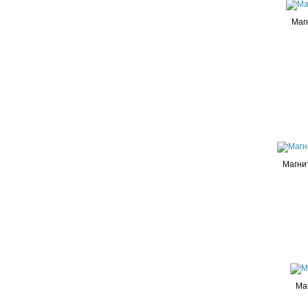
Маг
Магни
Ма