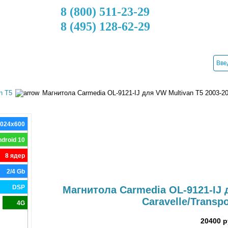
8 (800) 511-23-29
8 (495) 128-62-29
ДОСТАВКА
КРЕДИТ
УСТАНОВКА
КОНТАКТЫ
n T5
Магнитола Carmedia OL-9121-IJ для VW Multivan T5 2003-201
1024x600
droid 10
8 ядер
2/4 Gb
DSP
Магнитола Carmedia OL-9121-IJ д
Caravelle/Transpo
4G
20400 р