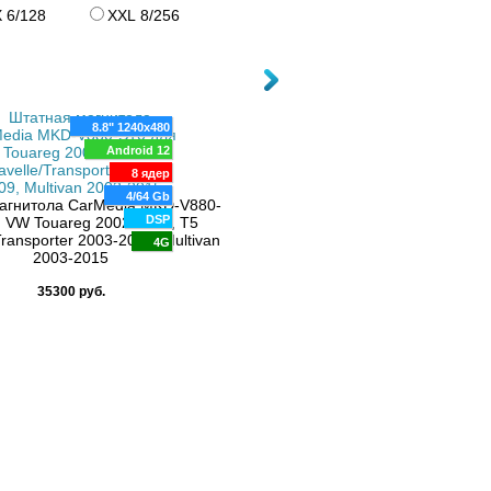
4G
 6/128
XXL 8/256
8.8" 1240x480
7" 1024x600
Android 12
Android 12
8 ядер
8 ядер
4/64 Gb
4/64 Gb
агнитола CarMedia MKD-V880-
DSP
DSP
 VW Touareg 2002-2010, T5
Штатная магнитола Carmedia MKD
Transporter 2003-2009, Multivan
S10 VW Touareg 2002-2010, 
4G
4G
2003-2015
Caravelle/Transporter 2003-2009, M
2003-2015 без DVD
35300 руб.
28200 руб.