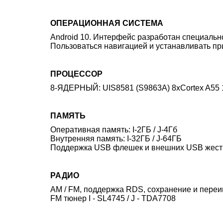
ОПЕРАЦИОННАЯ СИСТЕМА
Android 10. Интерфейс разработан специальн
Пользоваться навигацией и устанавливать при
ПРОЦЕССОР
8-ЯДЕРНЫЙ: UIS8581 (S9863A) 8xCortex A55 
ПАМЯТЬ
Оперативная память: I-2ГБ / J-4Гб
Внутренняя память:
I-32ГБ / J-64
ГБ
Поддержка USB флешек и внешних USB жестки
РАДИО
AM / FM, поддержка RDS, сохранение и переи
FM тюнер
I - SL4745 / J - TDA7708