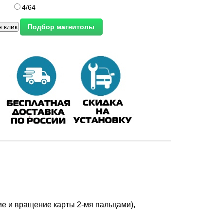
4/64
е и вращение карты 2-мя пальцами),