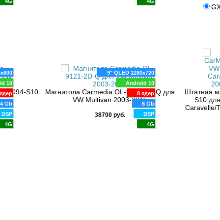
4G
4G
GX
4x600
9" QLED 1280x720
id 10
Android 10
KR-7094-S10
Магнитола Carmedia OL-9121-2D-Q для
Штатная м
ядер
8 ядер
n
VW Multivan 2003-2015
S10 для
64 Gb
6 Gb
Caravelle/
DSP
DSP
38700 руб.
4G
4G