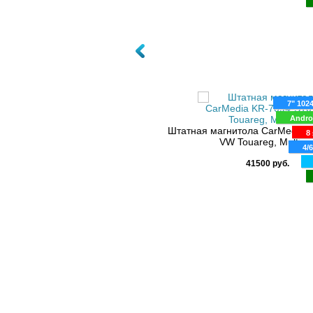
7" 102
Andro
Штатная магнитола CarMedia 
8 
VW Touareg, Multiva
4/
41500 руб.