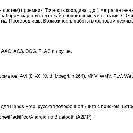
стем) приемник. Точность координат до 1 метра, антенна
набором маршрута и онлайн обновляемыми картами. С Goog
игид, Прогород и др. Возможность работы в фоновом режим
AC, AC3, OGG, FLAC и другие.
атов: AVI (DivX, Xvid, Mpeg4, h.264), MKV, WMV, FLV, W
, для Hands-Free, русская телефонная книга с поиском. Вс
e/iPad/iPod/Android по Bluetooth (A2DP)