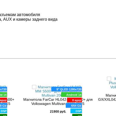
разъемам автомобиля
а, AUX и камеры заднего вида
0x720
9" QLED 1280x720
id 14
Android 14
Магни
MM S500+
Магнитола FarCar HL042-MM S500+ для
GX/XXL042
ядер
8 ядер
9-2015
Volkswagen Multivan 2009-2015
28 Gb
4/64 Gb
DSP
DSP
21900 руб.