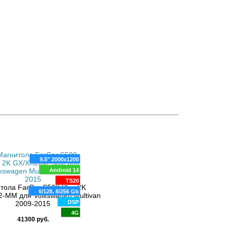
9.5" 2000x1200
Android 14
9" QLED 1280x720
TS20
тола FarCar S500 Plus 2K
Android 10
6/128, 8/256 Gb
-MM для Volkswagen Multivan
Магнитола Carmedia OL-9121-2D-P
8 ядер
DSP
2009-2015
Multivan 2003-2015
4 Gb
4G
DSP
41300 руб.
35900 руб.