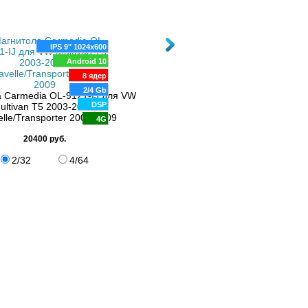
4G
IPS 9" 1024x600
Android 10
8 ядер
2/4 Gb
 Carmedia OL-9121-IJ для VW
DSP
ultivan T5 2003-2015,
lle/Transporter 2003-2009
9" QLED 1280x720
4G
Android 14
20400 руб.
Магнитола FarCar HL042-MM S50
8 ядер
Volkswagen Multivan 2009-20
2/32
4/64
4/64 Gb
DSP
21900 руб.
4G