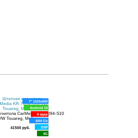
7" 1024x600
Android 10
9" QLED 1280x720
гнитола CarMedia KR-7094-S10
8 ядер
VW Touareg, Multivan
Android 10
4/64 Gb
Магнитола Carmedia OL-9121-2D-
8 ядер
DSP
41500 руб.
VW Multivan 2003-2015
6 Gb
4G
DSP
38700 руб.