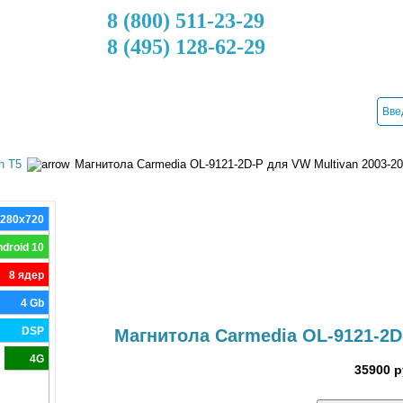
8 (800) 511-23-29
8 (495) 128-62-29
ДОСТАВКА
КРЕДИТ
УСТАНОВКА
КОНТАКТЫ
n T5
Магнитола Carmedia OL-9121-2D-P для VW Multivan 2003-2
1280x720
droid 10
8 ядер
4 Gb
DSP
Магнитола Carmedia OL-9121-2D
4G
35900 р