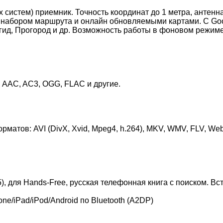
стем) приемник. Точность координат до 1 метра, антенна
набором маршрута и онлайн обновляемыми картами. С Goog
игид, Прогород и др. Возможность работы в фоновом режим
AC, AC3, OGG, FLAC и другие.
атов: AVI (DivX, Xvid, Mpeg4, h.264), MKV, WMV, FLV, W
5), для Hands-Free, русская телефонная книга с поиском. 
e/iPad/iPod/Android по Bluetooth (A2DP)