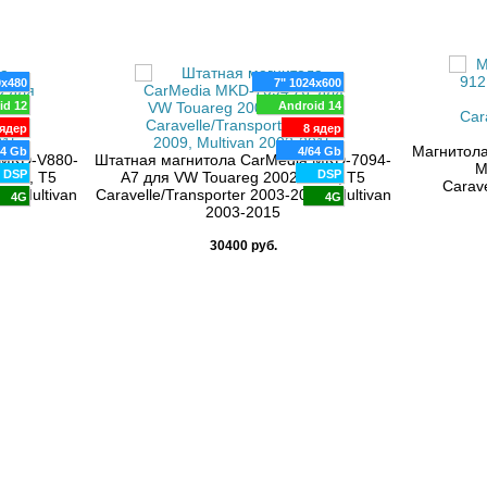
0x480
7" 1024x600
id 12
Android 14
ядер
8 ядер
Магнитола
64 Gb
4/64 Gb
 MKD-V880-
Штатная магнитола CarMedia MKD-7094-
M
DSP
DSP
2010, T5
A7 для VW Touareg 2002-2010, T5
Carave
9, Multivan
Caravelle/Transporter 2003-2009, Multivan
4G
4G
2003-2015
30400 руб.