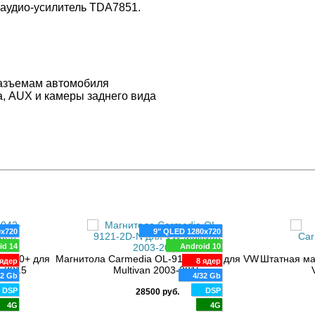
 аудио-усилитель TDA7851.
разъемам автомобиля
а, AUX и камеры заднего вида
0x720
9" QLED 1280x720
id 14
Android 10
 S500+ для
Магнитола Carmedia OL-9121-2D-N для VW
Штатная ма
ядер
8 ядер
9-2015
Multivan 2003-2015
32 Gb
4/32 Gb
DSP
DSP
28500 руб.
4G
4G