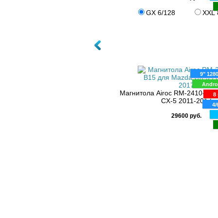
GX 6/128
XXL 
9" 128
Andro
Магнитола Airoc RM-2410-B15
8 
CX-5 2011-2017
4/
29600 руб.