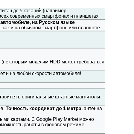
ьтитач до 5 касаний (например
а всех современных смартфонах и планшетах
в
автомобиле, на Русском языке
о, как и на обычном смартфоне или планшете
Б
(некоторым моделям HDD может требоваться
нет и на любой скорости автомобиля!
 ставится в оригинальные штатные магнитолы
ов.
Точность координат до 1 метра,
антенна
ми картами. С Google Play Market можно
озможность работы в фоновом режиме