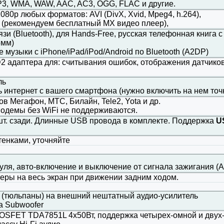
 WMA, WAW, AAC, AC3, OGG, FLAC и другие.
 1080p любых форматов: AVI (DivX, Xvid, Mpeg4, h.264),
 (рекомендуем бесплатный MX видео плеер),
зи (Bluetooth), для Hands-Free, русская телефонная книга
5мм)
музыки с iPhone/iPad/iPod/Android по Bluetooth (A2DP)
 адаптера для: считывания ошибок, отображения датчиков 
ль
 интернет с вашего смартфона (нужно включить на нем точк
ов Мегафон, МТС, Билайн, Tele2, Yota и др.
демы без WiFi не поддерживаются.
. сзади. Длинные USB провода в комплекте. Поддержка
US
тенками, уточняйте
уля, авто-включение и выключение от сигнала зажигания (
еры на весь экран при движении задним ходом.
 (тюльпаны) на внешний нештатный аудио-усилитель
а Subwoofer
OSFET TDA7851L 4х50Вт, поддержка четырех-омной и двух-