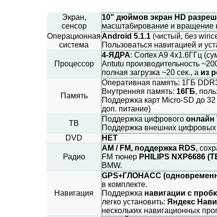
Экран,
10" дюймов экран
HD разреш
сенсор
масштабирование и вращение ка
Операционная
Android 5.1.1
(чистый, без win
система
Пользоваться навигацией и ус
4-ЯДРА
: Cortex A9 4x1.6ГГц (с
Процессор
Antutu производительность ~20
полная загрузка ~20 сек., а
из р
Оперативная память: 1ГБ DDR
Внутренняя память:
16ГБ
, пол
Память
Поддержка карт Micro-SD до 32
доп. питание)
Поддержка цифрового
онлайн 
ТВ
Поддержка внешних цифровых
DVD
НЕТ
AM / FM, поддержка RDS,
сохр
Радио
FM тюнер
PHILIPS NXP6686 (T
BMW.
GPS+ГЛОНАСС (одновременна
в комплекте.
Навигация
Поддержка
навигации с проб
легко установить:
Яндекс Нави
нескольких навигационных про