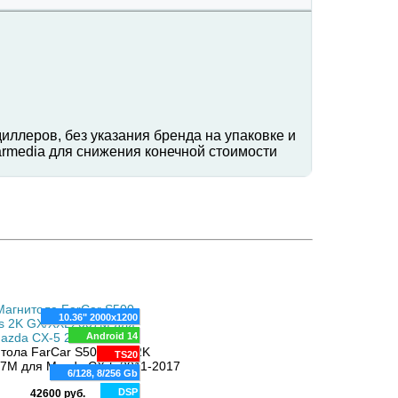
иллеров, без указания бренда на упаковке и
rmedia для снижения конечной стоимости
10.36" 2000x1200
10.1" 1280x720
Android 14
Android 14
тола FarCar S500 Plus 2K
Магнитола FarCar S500+ XL2007
TS20
8 ядер
7M для Mazda CX-5 2011-2017
Mazda CX-5 2014+
6/128, 8/256 Gb
6 Gb
DSP
DSP
42600 руб.
26700 руб.