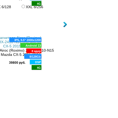
4G
4G
 6/128
XXL 8/256
12.3" 1920x720
Android 12
Магнитола CarMedia HP-M1211 дл
8 ядер
CX5 рестайлинг 2015-2016
IPS, 9.5" 2000x1200
6/128Gb
Android 13
DSP
62800 руб.
Airoc (Roximo) 2K RX-2410-N15
8 ядер
4G
 Mazda CX-5 2015-2016
8/128Gb
DSP
39800 руб.
4G