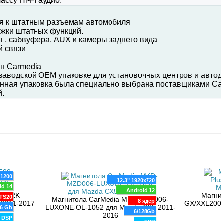
ассу Hi-Fi аудио.
ия к штатным разъемам автомобиля
жки штатных функций.
я , сабвуфера, AUX и камеры заднего вида
й связи
он Carmedia
заводской OEM упаковке для установочных центров и автод
анная упаковка была специально выбрана поставщиками Ca
й.
x1200
12.3" 1920x720
id 14
Android 12
lus 2K
Магни
TS20
Магнитола CarMedia MKD-MZD006-
8 ядер
 2011-2017
GX/XXL200
LUXONE-OL-1052 для Mazda CX5 2011-
56 Gb
6/128Gb
2016
DSP