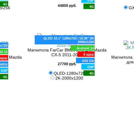
DSP
4G
44800 руб.
4G
8/256
GX
QLED 10.1" 1280x720 / 10.36" 2K
2000x1200
0x720
Android 14
Магнитола FarCar BM2007M для Mazda
id 12
CX-5 2011-2015
8 ядер
 для Mazda
Магнитола 
ядер
4/32 Gb
для
27700 руб.
64Gb
DSP
DSP
QLED-1280x720
4G
4G
2K-2000x1200