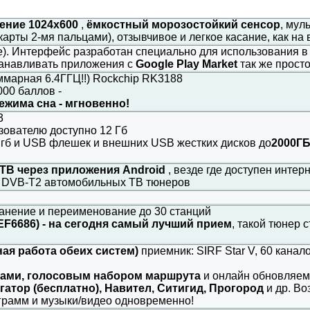
ение 1024x600
,
ёмкостный морозостойкий сенсор
, мул
рты 2-мя пальцами), отзывчивое и легкое касание, как н
ce). Интерфейс разработан специально для использования 
танавливать приложения с
Google Play Market
так же прост
уммарная 6.4ГГЦ!!) Rockchip RK3188
000 баллов -
ежима сна - мгновенно!
3
ьзователю доступно 12 Гб
 гб и USB флешек и внешних USB жестких дисков до
2000Г
ТВ через приложения Android
, везде где доступен интер
 DVB-T2 автомобильных ТВ тюнеров
анение и переименование до 30 станций
EF6686)
-
на сегодня самый лучший прием
, такой тюнер
я работа обеих систем)
приемник: SIRF Star V, 60 канал
ками, голосовым набором маршрута
и онлайн обновляемы
гатор (бесплатно), Навител, Ситигид, Прогород
и др. В
грамм и музыки/видео одновременно!