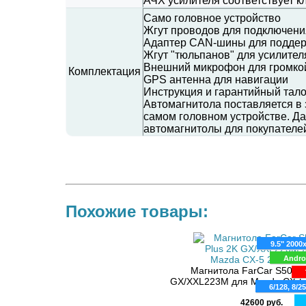
АЧХ усилителя соответствует кл
Само головное устройство
Жгут проводов для подключен
Адаптер CAN-шины для поддер
Жгут "тюльпанов" для усилител
Внешний микрофон для громко
Комплектация
GPS антенна для навигации
Инструкция и гарантийный тал
Автомагнитола поставляется в 
самом головном устройстве. Д
автомагнитолы для покупателе
Похожие товары:
Android 8.1
9.5" 2000
8 ядер
Andro
ая магнитола CarMedia KR-9015-S9
Магнитола FarCar S500 P
4 Gb
Mazda CX-5 2011-2016
GX/XXL223M для Mazda CX-5
DSP
6/128, 8/2
4G
25900 руб.
42600 руб.