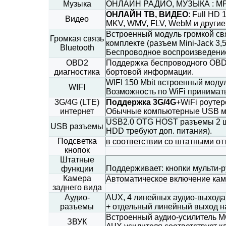
Музыка
ОНЛАЙН РАДИО, МУЗЫКА : MP3,
ОНЛАЙН ТВ, ВИДЕО
: Full HD
Видео
MKV, WMV, FLV, WebM и другие
Встроенный модуль громкой свя
Громкая связь
комплекте (разъем Mini-Jack 3,
Bluetooth
Беспроводное воспроизведение 
OBD2
Поддержка беспроводного OBD2
диагностика
бортовой информации.
WIFI 150 Mbit встроенный моду
WIFI
Возможность по WiFi принимать
3G/4G (LTE)
Поддержка 3G/4G
+WiFi роутер
интернет
Обычные компьютерные USB мо
USB2.0 OTG HOST разъемы 2 шт
USB разъемы
HDD требуют доп. питания).
Подсветка
в соответствии со штатными от
кнопок
Штатные
Поддерживает: кнопки мульти-р
функции
Камера
Автоматическое включение кам
заднего вида
Аудио-
AUX, 4 линейных аудио-выхода
разъемы
+ отдельный линейный выход н
Встроенный аудио-усилитель M
ЗВУК