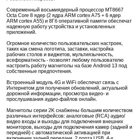
Современный восьмиядерный процессор MT8667
Octa Core 8 ядер (2 ядра ARM cortex A75 + 6 ядер
ARM cortex A55) и 8Гб оперативной памяти обеспечат
надежную работу устройства и установленных
приложений.
Огромное количество пользовательских настроек,
таких как смена логотипа, заставки, настройка
рабочих столов и виджетов, мультиязычность,
всеформатность - позволят любому пользователю
настроить работу магнитолы на базе Android 13 под
собственные предпочтения.
Встроенный модуль 4G и WiFi обеспечат связь с
Интернетом для получения обновлений, актуальной
дорожной информации, просмотра видео- и
прослушивания аудио-файлов онлайн.
Магнитолы серии 2K снабжены большим количеством
различных интерфейсов: аналоговые (RCA) аудио/
видео входы и выходы для подключения внешних
мониторов, выходы для подключения камер (задней и
передней) с автоматической активацией при
включении задней передачи, 2 порта USB, 4-х