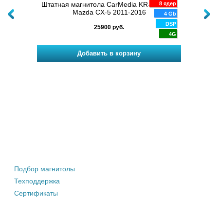
XL223M
oid 14
Штатная магнитола CarMedia KR-9015-S9
8 ядер
Магни
Mazda CX-5 2011-2016
8 ядер
4 Gb
/4/6 Gb
DSP
25900 руб.
DSP
4G
4G
28
Штатные магнитолы
Подбор магнитолы
Техподдержка
Сертификаты
Информация покупателю