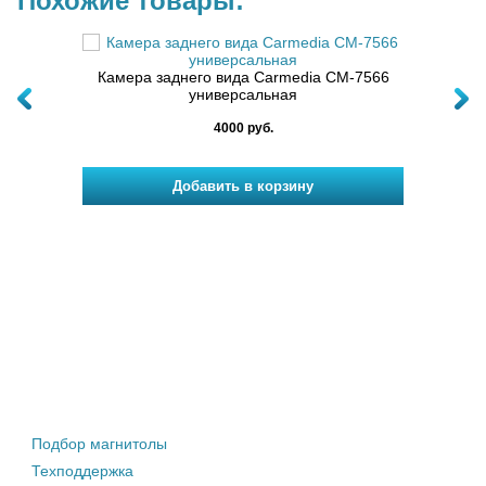
Похожие товары:
-8029C
Камера заднего вида Carmedia CM-7566
универсальная
Камер
FISH
4000 руб.
Штатные магнитолы
Подбор магнитолы
Техподдержка