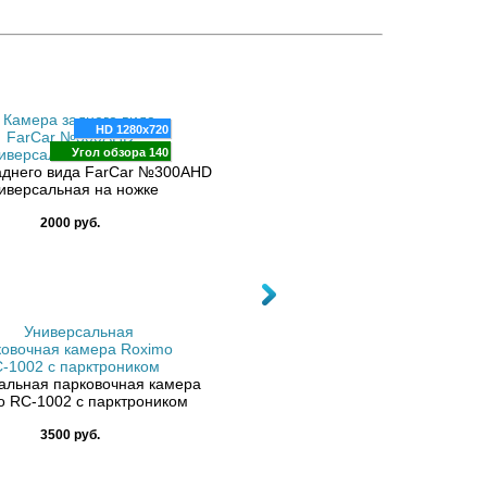
HD 1280x720
Угол обзора 140
аднего вида FarCar №300AHD
Камера заднего вида Carmedia
иверсальная на ножке
7507AHD универсальная на бо
2000 руб.
4000 руб.
HD 1280x720
Угол обзора 140
альная парковочная камера
Камера заднего вида FarCar №3
o RC-1002 с парктроником
универсальная на ножке
3500 руб.
2000 руб.