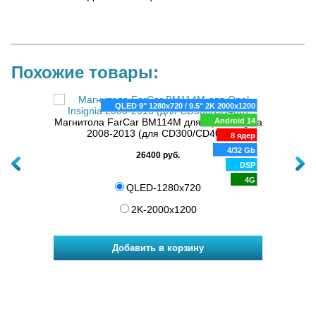
Похожие товары:
024x600
QLED 9" 1280x720 / 9.5" 2K 2000x1200
BL-Q6
oid 11
Магнитола FarCar BM114M для Opel Insignia
Android 14
2008-2013 (для CD300/CD400)
Магнит
8 ядер
8 ядер
Ins
128 Gb
4/32 Gb
26400 руб.
DSP
DSP
4G
4G
QLED-1280x720
2K-2000x1200