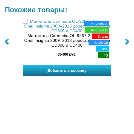
Похожие товары:
00x1200
9" 1280x720
nsignia
oid 14
Android 10
Магнитола Carmedia OL-9267-2D-Q для
Маг
8 ядер
8 ядер
Opel Insignia 2009–2013 дорестайл, взамен
кно
/32 Gb
6/128 Gb
CD300 и CD400
д
DSP
DSP
35400 руб.
4G
4G
Штатные магнитолы