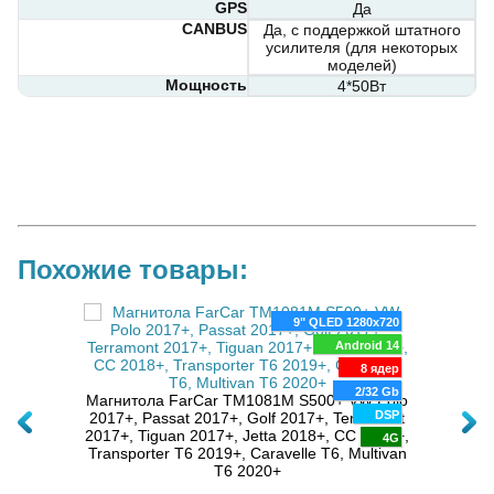
GPS
Да
CANBUS
Да, с поддержкой штатного
усилителя (для некоторых
моделей)
Мощность
4*50Вт
Похожие товары:
80x720
9" QLED 1280x720
ля VW
oid 14
Android 14
Маг
8 ядер
8 ядер
/64 Gb
2/32 Gb
Магнитола FarCar TM1081M S500+ VW Polo
DSP
DSP
2017+, Passat 2017+, Golf 2017+, Terramont
2017+, Tiguan 2017+, Jetta 2018+, CC 2018+,
4G
4G
Transporter T6 2019+, Caravelle T6, Multivan
T6 2020+