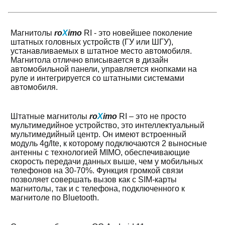
Магнитолы
ro
X
imo
RI - это новейшее поколение
штатных головных устройств (ГУ или ШГУ),
устанавливаемых в штатное место автомобиля.
Магнитола отлично вписывается в дизайн
автомобильной панели, управляется кнопками на
руле и интегрируется со штатными системами
автомобиля.
Штатные магнитолы
ro
X
imo
RI – это не просто
мультимедийное устройство, это интеллектуальный
мультимедийный центр. Он имеют встроенный
модуль 4g/lte, к которому подключаются 2 выносные
антенны с технологией MIMO, обеспечивающие
скорость передачи данных выше, чем у мобильных
телефонов на 30-70%. Функция громкой связи
позволяет совершать вызов как с SIM-карты
магнитолы, так и с телефона, подключенного к
магнитоле по Bluetooth.