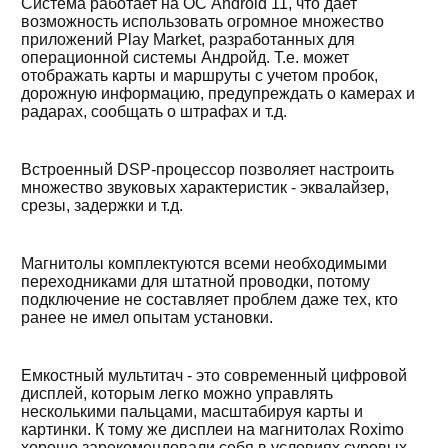
Система работает на ОС Android 11, что дает
возможность использовать огромное множество
приложений Play Market, разработанных для
операционной системы Андройд. Т.е. может
отображать карты и маршруты с учетом пробок,
дорожную информацию, предупреждать о камерах и
радарах, сообщать о штрафах и т.д.
Встроенный DSP-процессор позволяет настроить
множество звуковых характеристик - эквалайзер,
срезы, задержки и т.д.
Магнитолы комплектуются всеми необходимыми
переходниками для штатной проводки, потому
подключение не составляет проблем даже тех, кто
ранее не имел опытам установки.
Емкостный мультитач - это современный цифровой
дисплей, которым легко можно управлять
несколькими пальцами, масштабируя карты и
картинки. К тому же дисплеи на магнитолах Roximo
хорошо зарекомендовали себя в условиях суровых