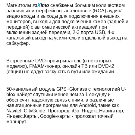
Магнитолы
ro
X
imo
снабжены большим количеством
различных интерфейсов: аналоговые (RCA) аудио/
видео входы и выходы для подключения внешних
мониторов, выходы для подключения камер (задней и
передней) с автоматической активацией при
включении задней передачи, 2-3 порта USB, 4-х
канальный выход на усилитель и отдельный выход на
сабвуфер.
Встроенные DVD-проигрыватель (в некоторых
моделях), FM/AM-тюнер, он-лайн ТВ или DVD-t2
(опция) не дадут заскучать в пути или ожидании.
50-канальный модуль GPS+Glonass с технологией U-
blox найдет спутники менее чем за 1 секунду и
обеспечит надежную связь с ними, а различные
навигационные программы для Android, такие как
Navitel, CityGuide, Прогород, iGo, Яндекс.Навигатор,
Яндекс.Карты, Google-карты - проложат точный
маршрут.