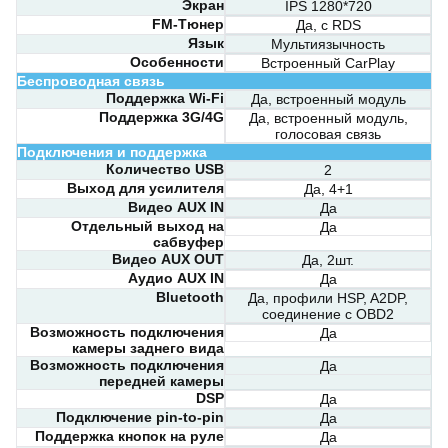
Экран
IPS 1280*720
FM-Тюнер
Да, с RDS
Язык
Мультиязычность
Особенности
Встроенный CarPlay
Беспроводная связь
Поддержка Wi-Fi
Да, встроенный модуль
Поддержка 3G/4G
Да, встроенный модуль,
голосовая связь
Подключения и поддержка
Количество USB
2
Выход для усилителя
Да, 4+1
Видео AUX IN
Да
Отдельный выход на
Да
сабвуфер
Видео AUX OUT
Да, 2шт.
Аудио AUX IN
Да
Bluetooth
Да, профили HSP, A2DP,
соединение с OBD2
Возможность подключения
Да
камеры заднего вида
Возможность подключения
Да
передней камеры
DSP
Да
Подключение pin-to-pin
Да
Поддержка кнопок на руле
Да