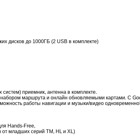
х дисков до 1000ГБ (2 USB в комплекте)
истем) приемник, антенна в комплекте.
набором маршрута и онлайн обновляемыми картами. С Goog
зможность работы навигации и музыки/видео одновременно
для Hands-Free,
 от младших серий TM, HL и XL)