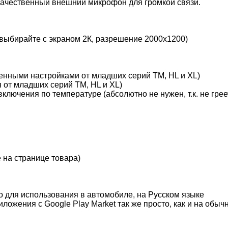
 качественный внешний микрофон для громкой связи.
выбирайте с экраном 2К, разрешение 2000x1200)
енными настройками от младших серий TM, HL и XL)
 от младших серий TM, HL и XL)
лючения по температуре (абсолютно не нужен, т.к. не грее
 на странице товара)
о для использования в автомобиле, на Русском языке
ложения с Google Play Market так же просто, как и на об