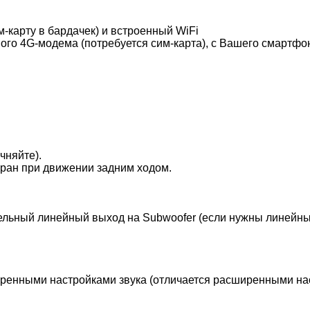
-карту в бардачек) и встроенный WiFi
ого 4G-модема (потребуется сим-карта), с Вашего смартфон
чняйте).
кран при движении задним ходом.
льный линейный выход на Subwoofer (если нужны линейные
ренными настройками звука (отличается расширенными нас