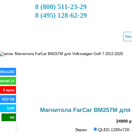
8 (800) 511-23-29
8 (495) 128-62-29
ДОСТАВКА
КРЕДИТ
УСТАНОВКА
КОНТАКТЫ
Магнитола FarCar BM257M для Volkswagen Golf 7 2012-2020
000x1200
droid 14
8 ядер
4/32 Gb
DSP
Магнитола FarCar BM257M для 
4G
24900 р
Экран
QLED-1280x720
: