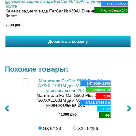
HD 1280x720
Камера заднего вида FarCar №430AHD универсальная на
Угол обзора 140
болте
2000 руб.
Похожие товары:
80x720
9.5" 2000x1200
для
oid 10
Android 14
Магн
Магнитола FarCar S500 Plus 2K
для
8 ядер
TS20
GX/XXL1081M для Volkswagen
4Gb
6/128, 8/256 Gb
универсальная 2017+
DSP
DSP
41300 руб.
4G
4G
GX 6/128
XXL 8/256