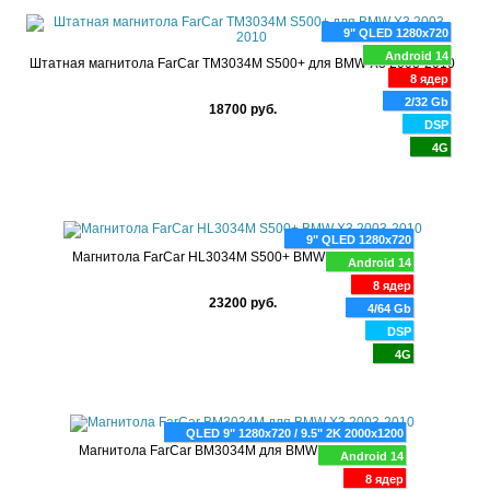
9" QLED 1280x720
Android 14
Штатная магнитола FarCar TM3034M S500+ для BMW X3 2003-2010
8 ядер
2/32 Gb
18700 руб.
DSP
4G
9" QLED 1280x720
Магнитола FarCar HL3034M S500+ BMW X3 2003-2010
Android 14
8 ядер
23200 руб.
4/64 Gb
DSP
4G
QLED 9" 1280x720 / 9.5" 2K 2000x1200
Магнитола FarCar BM3034M для BMW X3 2003-2010
Android 14
8 ядер