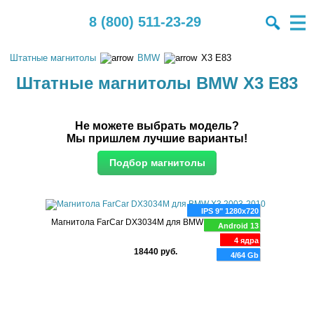
8 (800) 511-23-29
Штатные магнитолы
BMW
X3 E83
Штатные магнитолы BMW X3 E83
Не можете выбрать модель?
Мы пришлем лучшие варианты!
IPS 9" 1280x720
Магнитола FarCar DX3034M для BMW X3 2003-2010
Android 13
4 ядра
18440 руб.
4/64 Gb