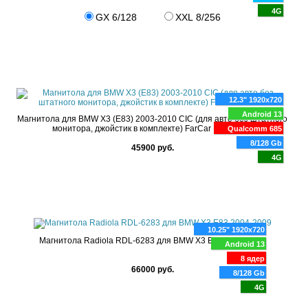
4G
GX 6/128
XXL 8/256
12.3" 1920x720
Android 13
Магнитола для BMW X3 (E83) 2003-2010 CIC (для авто без штатного
монитора, джойстик в комплекте) FarCar BMW2009
Qualcomm 685
8/128 Gb
45900 руб.
4G
10.25" 1920x720
Магнитола Radiola RDL-6283 для BMW X3 E83 2004-2009
Android 13
8 ядер
66000 руб.
8/128 Gb
4G