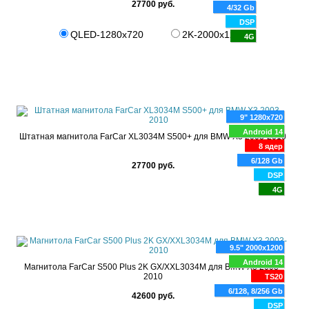
27700 руб.
4/32 Gb
DSP
QLED-1280x720
2K-2000x1200
4G
9" 1280x720
Android 14
Штатная магнитола FarCar XL3034M S500+ для BMW X3 2003-2010
8 ядер
6/128 Gb
27700 руб.
DSP
4G
9.5" 2000x1200
Android 14
Магнитола FarCar S500 Plus 2K GX/XXL3034M для BMW X3 2003-
2010
TS20
6/128, 8/256 Gb
42600 руб.
DSP