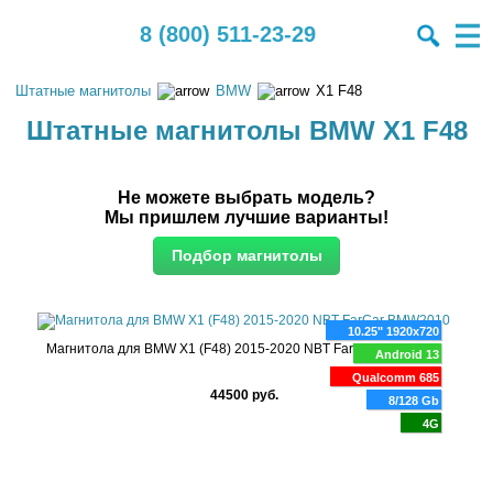
8 (800) 511-23-29
Штатные магнитолы
BMW
X1 F48
Штатные магнитолы BMW X1 F48
Не можете выбрать модель?
Мы пришлем лучшие варианты!
10.25" 1920x720
Магнитола для BMW X1 (F48) 2015-2020 NBT FarCar BMW2010
Android 13
Qualcomm 685
44500 руб.
8/128 Gb
4G