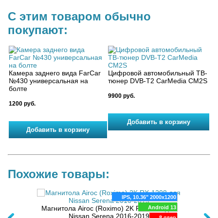
С этим товаром обычно
покупают:
Камера заднего вида FarCar
Цифровой автомобильный ТВ-
№430 универсальная на
тюнер DVB-T2 CarMedia CM2S
болте
9900 руб.
1200 руб.
Похожие товары:
280x720
IPS, 10.36" 2000x1200
a 2016-
oid 13
Магнитола Airoc (Roximo) 2K RX-1208 для
Android 13
Маг
Nissan Serena 2016-2019
mm 460
8 ядер