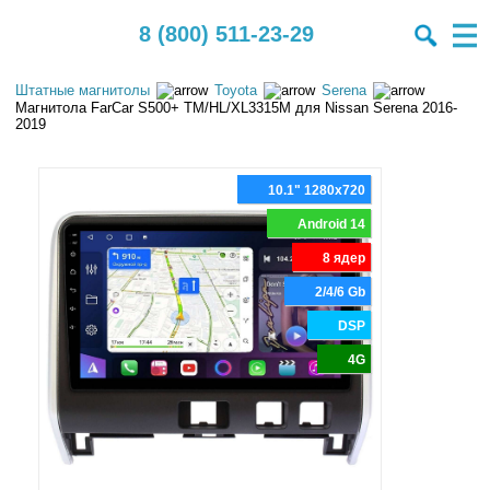
8 (800) 511-23-29
Штатные магнитолы
Toyota
Serena
Магнитола FarCar S500+ TM/HL/XL3315M для Nissan Serena 2016-
2019
10.1" 1280x720
Android 14
8 ядер
2/4/6 Gb
DSP
4G