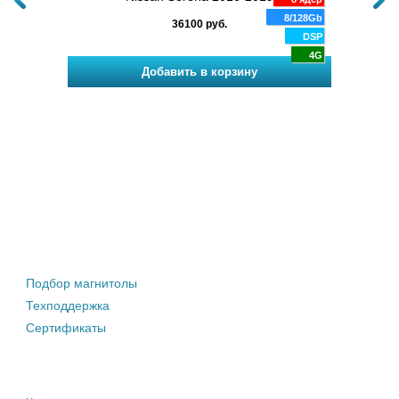
/128Gb
8/128Gb
36100 руб.
DSP
DSP
4G
4G
Штатные магнитолы
Подбор магнитолы
Техподдержка
Сертификаты
Информация покупателю