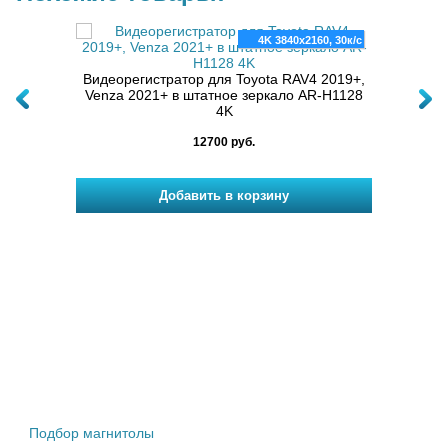
, 30к/с
4K 3840x2160, 30к/с
2024+ в
Видеорегистратор для Toyota RAV4 2019+,
Видеор
Venza 2021+ в штатное зеркало AR-H1128
Velfi
4K
12700 руб.
Штатные магнитолы
Подбор магнитолы