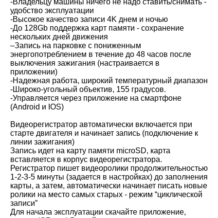
-Владельцу машины ничего не надо ставить/снимать -
удобство эксплуатации
-Высокое качество записи 4K днем и ночью
-До 128Gb поддержка карт памяти - сохранение
нескольких дней движения
–Запись на парковке с пониженным
энергопотреблением в течение до 48 часов после
выключения зажигания (настраивается в
приложении)
-Надежная работа, широкий температурный диапазон
-Широко-угольный объектив, 155 градусов.
-Управляется через приложение на смартфоне
(Android и IOS)
Видеорегистратор автоматически включается при
старте двигателя и начинает запись (подключение к
линии зажигания)
Запись идет на карту памяти microSD, карта
вставляется в корпус видеорегистратора.
Регистратор пишет видеоролики продолжительностью
1-2-3-5 минуты (задается в настройках) до заполнения
карты, а затем, автоматически начинает писать новые
ролики на место самых старых - режим “циклической
записи”
Для начала эксплуатации скачайте приложение,