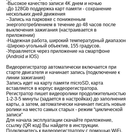
-Высокое качество записи 4K днем и ночью
-До 128Gb поддержка карт памяти - сохранение
нескольких дней движения
–Запись на парковке с пониженным
энергопотреблением в течение до 48 часов после
выключения зажигания (настраивается в
приложении)
-Надежная работа, широкий температурный диапазон
-Широко-угольный объектив, 155 градусов.
-Управляется через приложение на смартфоне
(Android и IOS)
Видеорегистратор автоматически включается при
старте двигателя и начинает запись (подключение к
линии зажигания)
Запись идет на карту памяти microSD, карта
вставляется в корпус видеорегистратора.
Регистратор пишет видеоролики продолжительностью
1-2-3-5 минуты (задается в настройках) до заполнения
карты, а затем, автоматически начинает писать новые
ролики на место самых старых - режим “циклической
записи”
Для начала эксплуатации скачайте приложение,
ссылку (QR код) Вы найдете в инструкции.
Подключитесь к видеорегистратору с помощью WiFi,