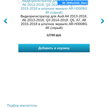
, 30к/с
4K 3840x2160, 30к/с
3, A4,
Видеорегистратор для Audi A4 2013-2016,
Видео
TT, S5,
A6 2013-2018, Q3 2014-2018, Q5, A7, A8
A5, A6
тное
2015-2018 в штатное зеркало AR-H3008G
RS6
)
4K (серый)
12700 руб.
Штатные магнитолы
Подбор магнитолы