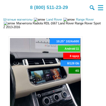
8 (800) 511-23-29
Штатные магнитолы
Land Rover
Range Rover
Магнитола Radiola RDL-1667 Land Rover Range Rover Sport
2 2013-2016
10.25" 1024x600
Android 11
8 ядер
8/128 Gb
4G