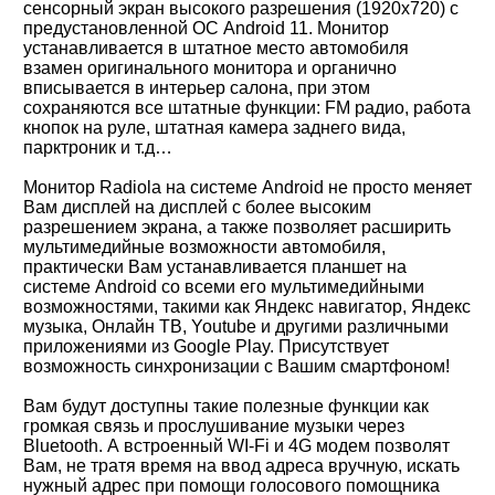
сенсорный экран высокого разрешения (1920х720) с
предустановленной ОС Android 11. Монитор
устанавливается в штатное место автомобиля
взамен оригинального монитора и органично
вписывается в интерьер салона, при этом
сохраняются все штатные функции: FM радио, работа
кнопок на руле, штатная камера заднего вида,
парктроник и т.д…
Монитор Radiola на системе Android не просто меняет
Вам дисплей на дисплей с более высоким
разрешением экрана, а также позволяет расширить
мультимедийные возможности автомобиля,
практически Вам устанавливается планшет на
системе Android со всеми его мультимедийными
возможностями, такими как Яндекс навигатор, Яндекс
музыка, Онлайн ТВ, Youtube и другими различными
приложениями из Google Play. Присутствует
возможность синхронизации с Вашим смартфоном!
Вам будут доступны такие полезные функции как
громкая связь и прослушивание музыки через
Bluetooth. А встроенный WI-Fi и 4G модем позволят
Вам, не тратя время на ввод адреса вручную, искать
нужный адрес при помощи голосового помощника