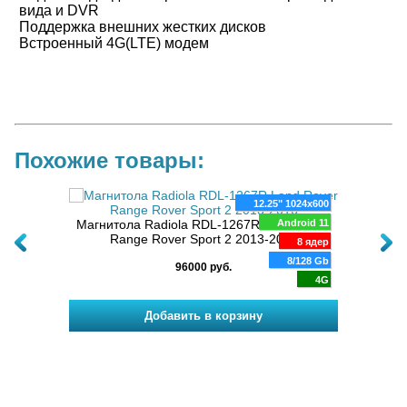
вида и DVR
Поддержка внешних жестких дисков
Встроенный 4G(LTE) модем
Похожие товары:
920x720
12.25" 1024x600
oid 13
Магнитола Radiola RDL-1267R Land Rover
Android 11
Магн
Land
Range Rover Sport 2 2013-2016
8 ядер
8 ядер
-2016
128 Gb
8/128 Gb
96000 руб.
4G
4G