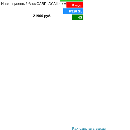
Навигационный блок CARPLAY AI box Airoc AI-708
8 ядер
8/128 Gb
21900 руб.
4G
Информация покупателю
Как сделать заказ