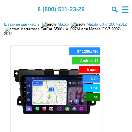
8 (800) 511-23-29
Штатные магнитолы
Mazda
Mazda CX-7 2007-2012
Магнитола FarCar S500+ XL097M для Mazda CX-7 2007-
2012
9" 1280x720
Android 14
8 ядер
6 Gb
DSP
4G