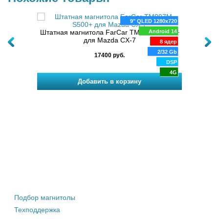
80x720
9" QLED 1280x720
M для
oid 13
Штатная магнитола FarCar TM097M S500+
Android 14
Штат
для Mazda CX-7
mm 662
8 ядер
/128 Gb
2/32 Gb
17400 руб.
DSP
DSP
4G
4G
Штатные магнитолы
Подбор магнитолы
Техподдержка