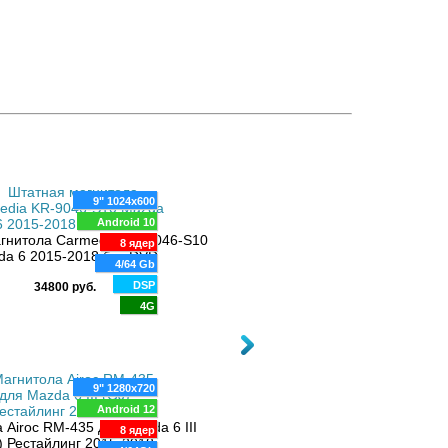
9" 1024x600
Android 10
9"" 1280x720
гнитола Carmedia KR-9046-S10
8 ядер
Android 10
da 6 2015-2018 без DVD
Магнитола Carmedia OL-9510-1D-
4/64 Gb
8 ядер
Mazda 6 2015-2018
DSP
34800 руб.
4/32 Gb
4G
DSP
25400 руб.
4G"
9" 1280x720
Android 12
 Airoc RM-435 для Mazda 6 III
8 ядер
) Рестайлинг 2015-2018