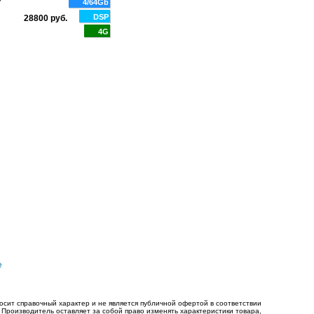
4/64Gb
IPS 9" 1280x720
DSP
28800 руб.
Android 13
Магнитола FarCar DX3005M для M
4G
4 ядра
2015-2018
4/64 Gb
18440 руб.
е
осит справочный характер и не является публичной офертой в соответствии
. Производитель оставляет за собой право изменять характеристики товара,