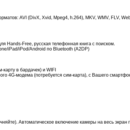
атов: AVI (DivX, Xvid, Mpeg4, h.264), MKV, WMV, FLV, W
для Hands-Free, русская телефонная книга с поиском.
e/iPad/iPod/Android по Bluetooth (A2DP)
карту в бардачек) и WIFI
го 4G-модема (потребуется сим-карта), с Вашего смартфона
чняйте). Автоматическое включение камеры на весь экран 