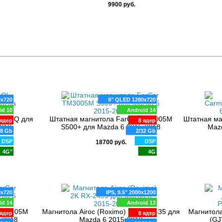
9900 руб.
0x720
9" QLED 1280x720
id 10
Android 14
-1D-Q для
Штатная магнитола FarCar TM3005M
Штатная ма
ядер
8 ядер
018
S500+ для Mazda 6 2015-2018
Maz
28 Gb
2/32 Gb
DSP
DSP
18700 руб.
4G"
4G
0x720
IPS, 9.5" 2000x1200
id 14
Android 13
 XL3005M
Магнитола Airoc (Roximo) 2K RX-2435 для
Магнитола
ядер
8 ядер
-2018
Mazda 6 2015-2018
(GJ