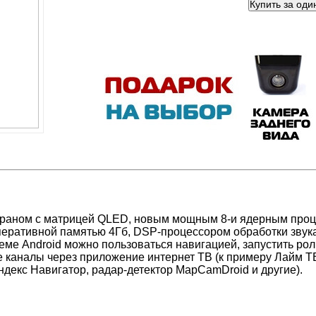
краном c матрицей QLED, новым мощным 8-и ядерным проц
 оперативной памятью 4Гб, DSP-процессором обработки звук
еме Android можно пользоваться навигацией,
запустить рол
е каналы через приложение интернет ТВ (к примеру Лайм Т
ндекс Навигатор, радар-детектор MapCamDroid и другие).