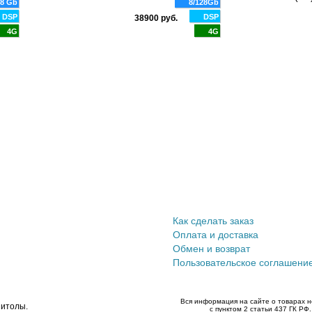
28 Gb
8/128Gb
DSP
DSP
38900 руб.
4G
4G
Информация покупателю
Как сделать заказ
Оплата и доставка
Обмен и возврат
Пользовательское соглашени
Вся информация на сайте о товарах н
нитолы.
с пунктом 2 статьи 437 ГК РФ