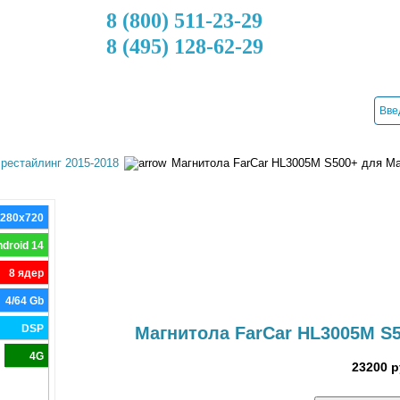
8 (800) 511-23-29
8 (495) 128-62-29
ДОСТАВКА
КРЕДИТ
УСТАНОВКА
КОНТАКТЫ
рестайлинг 2015-2018
Магнитола FarCar HL3005M S500+ для Ma
1280x720
droid 14
8 ядер
4/64 Gb
DSP
Магнитола FarCar HL3005M S5
4G
23200 р