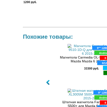
1200 руб.
Похожие товары:
9"" 128
Andro
Магнитола Carmedia OL-9510
8 
Mazda Mazda 6 2015-2
6/1
33300 руб.
9" 128
Andro
Штатная магнитола FarCar
8 
S500+ для Mazda 6 2015