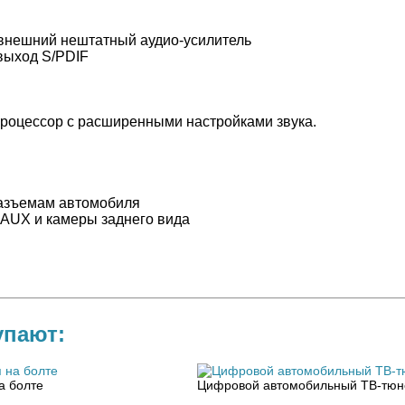
внешний нештатный аудио-усилитель
выход S/PDIF
роцессор с расширенными настройками звука.
разъемам автомобиля
, AUX и камеры заднего вида
упают:
а болте
Цифровой автомобильный ТВ-тюн