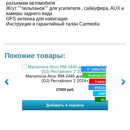
разъемам автомобиля
Жгут ""тюльпанов"" для усилителя , сабвуфера, AUX и
камеры заднего вида
GPS антенна для навигации
Инструкция и гарантийный талон Carmedia
Похожие товары:
80x720
9" 1280x720
физ.
oid 10
Магнитола Airoc RM-2445 для Mazda 6 III
Android 12
Маг
(GJ) Рестайлинг 2 2018+
8 ядер
8 ядер
4 Gb
4/64Gb
27600 руб.
DSP
DSP
4G
4G