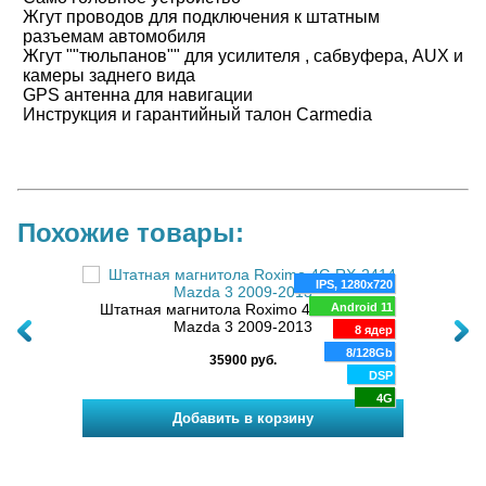
Жгут проводов для подключения к штатным
разъемам автомобиля
Жгут ""тюльпанов"" для усилителя , сабвуфера, AUX и
камеры заднего вида
GPS антенна для навигации
Инструкция и гарантийный талон Carmedia
Похожие товары:
280x720
IPS, 1280x720
a 3 BL
oid 12
Штатная магнитола Roximo 4G RX-2414
Android 11
Штатн
Mazda 3 2009-2013
8 ядер
8 ядер
4/64Gb
8/128Gb
35900 руб.
DSP
DSP
4G
4G