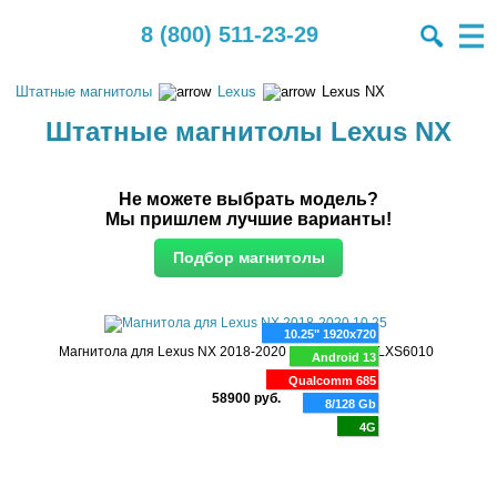
8 (800) 511-23-29
Штатные магнитолы
Lexus
Lexus NX
Штатные магнитолы Lexus NX
Не можете выбрать модель?
Мы пришлем лучшие варианты!
10.25" 1920x720
Магнитола для Lexus NX 2018-2020 10.25" FarCar LXS6010
Android 13
Qualcomm 685
58900 руб.
8/128 Gb
4G