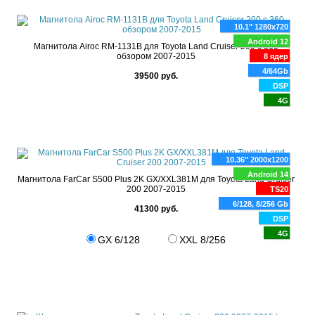
10.1" 1280x720
Android 12
Магнитола Airoc RМ-1131B для Toyota Land Cruiser 200 с 360
обзором 2007-2015
8 ядер
4/64Gb
39500 руб.
DSP
4G
10.36" 2000x1200
Android 14
Магнитола FarCar S500 Plus 2K GX/XXL381M для Toyota Land Cruiser
200 2007-2015
TS20
6/128, 8/256 Gb
41300 руб.
DSP
4G
GX 6/128
XXL 8/256