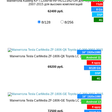
Магнитола Kuberg KP-T1206FW-HP-HU123AD-UH для Toyota LC 200
2007-2015 для высоких комплектаций
TS20
8 Gb
62400 руб.
DSP
4G
8/128
8/256
16" 1920x1080
Магнитола Tesla CarMedia ZF-1806-Q6 Toyota LC 200 2007-2015
Android 11
8 ядер
69200 руб.
8/128 Gb
DSP
4G
16" 1920x1080
Магнитола Tesla CarMedia ZF-1806-GE Toyota LC 200 2007-2015
Android 13
8 ядер
72500 руб.