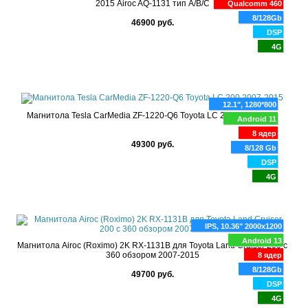
2015 Airoc AQ-1131 тип A/B/C
Qualcomm 460
8/128Gb
46900 руб.
DSP
4G
12.1", 1280*800
Магнитола Tesla CarMedia ZF-1220-Q6 Toyota LC 200 2007-2015
Android 11
8 ядер
49300 руб.
8/128 Gb
DSP
4G
IPS, 10.36" 2000x1200
Android 13
Магнитола Airoc (Roximo) 2K RX-1131B для Toyota Land Cruiser 200 с
360 обзором 2007-2015
8 ядер
8/128Gb
49700 руб.
DSP
4G