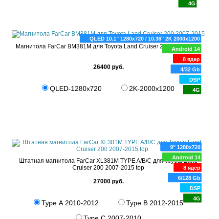
4G
QLED 10.1" 1280x720 / 10.36" 2K 2000x1200
Магнитола FarCar BM381M для Toyota Land Cruiser 200 2007-2015
Android 14
8 ядер
26400 руб.
4/32 Gb
DSP
QLED-1280x720
2K-2000x1200
4G
9" 1280x720
Android 14
Штатная магнитола FarCar XL381M TYPE A/B/C для Toyota Land
Cruiser 200 2007-2015 top
8 ядер
6/128 Gb
27000 руб.
DSP
4G
Type A 2010-2012
Type B 2012-2015
Type C 2007-2010