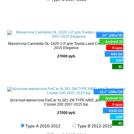
10" 1280x720
Android 10
Магнитола Carmedia OL-1620-1-P для Toyota Land Cruiser 200 2007-
2015 Elegance
8 ядер
4/64 Gb
27000 руб.
DSP
4G
10.1" 1280x720
Android 14
Штатная магнитола FarCar XL381-2M TYPE A/B/C для Toyota Land
Cruiser 200 2007-2015 top
8 ядер
6/128 Gb
27000 руб.
DSP
4G
Type A 2010-2012
Type B 2012-2015