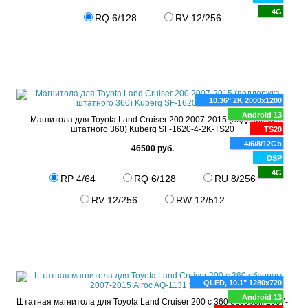
4G
RQ 6/128
RV 12/256
10.36" 2K 2000x1200
Android 13
Магнитола для Toyota Land Cruiser 200 2007-2015 (поддержка
штатного 360) Kuberg SF-1620-4-2K-TS20
TS20
4/6/8/12Gb
46500 руб.
DSP
4G
RP 4/64
RQ 6/128
RU 8/256
RV 12/256
RW 12/512
QLED, 10.1" 1280x720
Android 13
Штатная магнитола для Toyota Land Cruiser 200 с 360 обзором 2007-