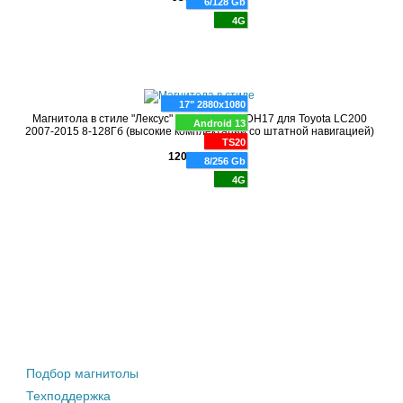
6/128 Gb
4G
17" 2880x1080
Магнитола в стиле "Лексус" RDL-LC200H DH17 для Toyota LC200
Android 13
2007-2015 8-128Гб (высокие комплектации со штатной навигацией)
TS20
120000 руб.
8/256 Gb
4G
Штатные магнитолы
Подбор магнитолы
Техподдержка