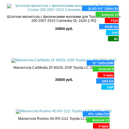
QLED 9.5" 1280x720
Android 13
Штатная магнитола с физическими кнопками для Toyota Land Cruiser
200 2007-2015 Carmedia OL-1620-1-RQ
TS20
6/128 Gb
34800 руб.
DSP
4G
11" 1920x1080
Магнитола CarMedia ZF-6025L-DSP Toyota LC 200 2007-2015
Android 9
6 ядер
35800 руб.
4/64 Gb
DSP
IPS, 1280x720
Магнитола Roximo 4G RX-1111 Toyota LC200 2007-2015
Android 13
8 ядер