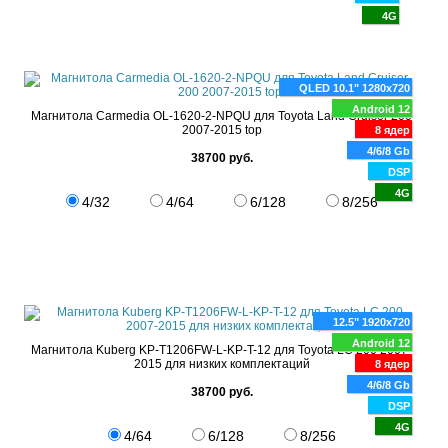
4G
QLED 10.1" 1280x720
Android 12
Магнитола Carmedia OL-1620-2-NPQU для Toyota Land Cruiser 200
2007-2015 top
8 ядер
4/6/8 Gb
38700 руб.
DSP
4G
4/32
4/64
6/128
8/256
12.5" 1920x720
Android 12
Магнитола Kuberg KP-T1206FW-L-KP-T-12 для Toyota LC 200 2007-
2015 для низких комплектаций
8 ядер
4/6/8 Gb
38700 руб.
DSP
4G
4/64
6/128
8/256