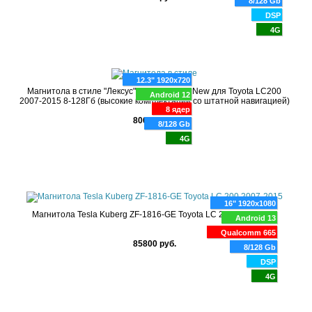
8/128 Gb
DSP
4G
12.3" 1920x720
Магнитола в стиле "Лексус" RDL-LC200H New для Toyota LC200
Android 12
2007-2015 8-128Гб (высокие комплектации со штатной навигацией)
8 ядер
80000 руб.
8/128 Gb
4G
16" 1920x1080
Магнитола Tesla Kuberg ZF-1816-GE Toyota LC 200 2007-2015
Android 13
Qualcomm 665
85800 руб.
8/128 Gb
DSP
4G