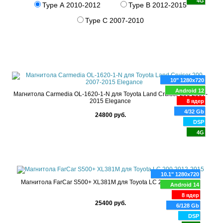
4G
Type A 2010-2012
Type B 2012-2015
Type С 2007-2010
10" 1280x720
Android 12
Магнитола Carmedia OL-1620-1-N для Toyota Land Cruiser 200 2007-
2015 Elegance
8 ядер
4/32 Gb
24800 руб.
DSP
4G
10.1" 1280x720
Магнитола FarCar S500+ XL381M для Toyota LC 200 2012-2015
Android 14
8 ядер
25400 руб.
6/128 Gb
DSP