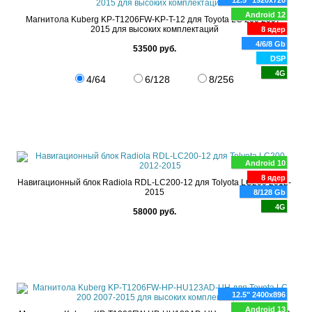
12.5" 1920x720
Android 12
Магнитола Kuberg KP-T1206FW-KP-T-12 для Toyota LC 200 2007-
2015 для высоких комплектаций
8 ядер
4/6/8 Gb
53500 руб.
DSP
4G
4/64
6/128
8/256
Android 10
8 ядер
Навигационный блок Radiola RDL-LС200-12 для Tolyota LC200 2012-
2015
8/128 Gb
4G
58000 руб.
12.5" 2400x896
Android 13