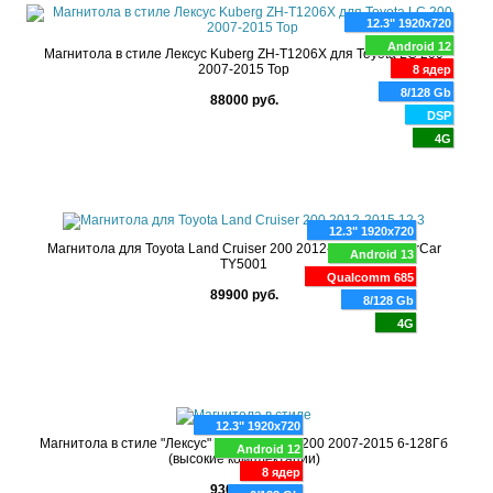
12.3" 1920x720
Android 12
Магнитола в стиле Лексус Kuberg ZH-T1206X для Toyota LC 200
2007-2015 Top
8 ядер
8/128 Gb
88000 руб.
DSP
4G
12.3" 1920x720
Магнитола для Toyota Land Cruiser 200 2012-2015 12.3" FarCar
Android 13
TY5001
Qualcomm 685
89900 руб.
8/128 Gb
4G
12.3" 1920x720
Магнитола в стиле "Лексус" для Toyota LC200 2007-2015 6-128Гб
Android 12
(высокие комплектации)
8 ядер
93000 руб.