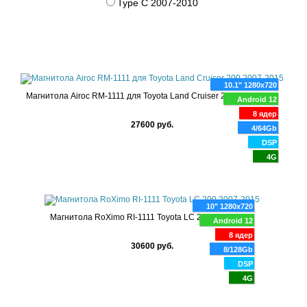
Type C 2007-2010
10.1" 1280x720
Магнитола Airoc RМ-1111 для Toyota Land Cruiser 200 2007-2015
Android 12
8 ядер
27600 руб.
4/64Gb
DSP
4G
10" 1280x720
Магнитола RoXimo RI-1111 Toyota LC 200 2007-2015
Android 12
8 ядер
30600 руб.
8/128Gb
DSP
4G