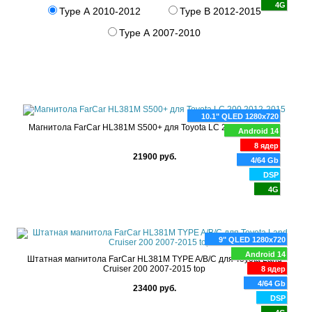
4G
Type A 2010-2012
Type B 2012-2015
Type A 2007-2010
10.1" QLED 1280x720
Магнитола FarCar HL381M S500+ для Toyota LC 200 2012-2015
Android 14
8 ядер
21900 руб.
4/64 Gb
DSP
4G
9" QLED 1280x720
Android 14
Штатная магнитола FarCar HL381M TYPE A/B/C для Toyota Land
Cruiser 200 2007-2015 top
8 ядер
4/64 Gb
23400 руб.
DSP