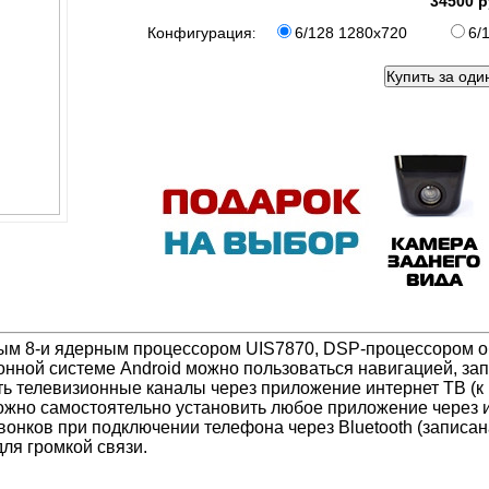
34500 р
Конфигурация
6/128 1280x720
6/
:
м 8-и ядерным процессором UIS7870, DSP-процессором об
нной системе Android можно пользоваться навигацией, зап
ть телевизионные каналы через приложение интернет ТВ (к 
ожно самостоятельно установить любое приложение через из
онков при подключении телефона через Bluetooth (записана
ля громкой связи.