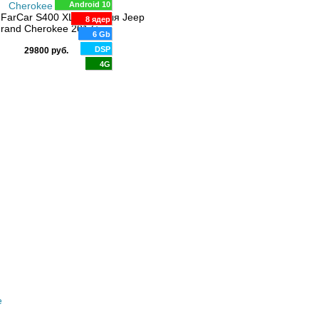
Android 10
9" 1280x720
 FarCar S400 XL608M для Jeep
8 ядер
rand Cherokee 2017+
Android 13
6 Gb
8 ядер
DSP
29800 руб.
Штатная магнитола Roximo 4G RX
8/128Gb
для Jeep Grand Cherokee 4 WK2 
4G
DSP
WK2 Рестайлинг 2013–2022
4G
35900 руб.
е