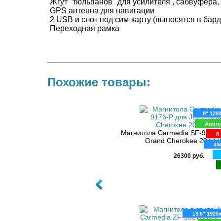
Жгут "тюльпанов" для усилителя , сабвуфера
GPS антенна для навигации
2 USB и слот под сим-карту (выносятся в бард
Переходная рамка
Похожие товары:
9" 128
Andro
Магнитола Carmedia SF-9176-
8 
Grand Cherokee 2013-
4/
26300 руб.
13.6" 1920