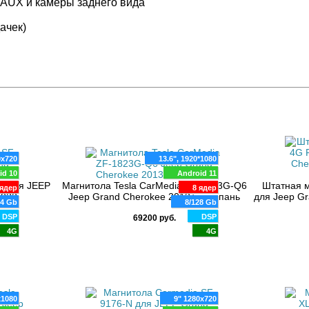
, AUX и камеры заднего вида
ачек)
0x720
13.6", 1920*1080
id 10
Android 11
P для JEEP
Магнитола Tesla CarMedia ZF-1823G-Q6
Штатная 
ядер
8 ядер
2022
Jeep Grand Cherokee 2013+ шампань
для Jeep G
64 Gb
8/128 Gb
DSP
DSP
69200 руб.
4G
4G
x1080
9" 1280x720