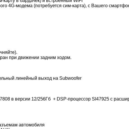
-карту в бардачек) и встроенный WiFi
ого 4G-модема (потребуется сим-карта), с Вашего смартфон
чняйте).
кран при движении задним ходом.
ельный линейный выход на Subwoofer
A7808 в версии 12/256Гб + DSP-процессор SI47925 с расши
разъемам автомобиля