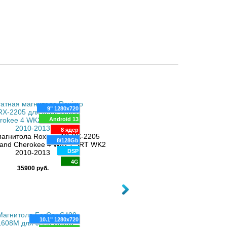
9" 1280x720
Android 13
8.4" 1024x600
8 ядер
Android 12
магнитола Roximo 4G RX-2205
8/128Gb
8 ядер
rand Cherokee 4 WK2 / SRT WK2
Магнитола CarMedia ZH-J8401 дл
DSP
2010-2013
8/128 Gb
Grand Cherokee 2013+ (все компле
4G
DSP
35900 руб.
44800 руб.
4G
10.1" 1280x720