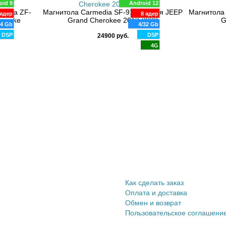
oid 9
Android 12
media ZF-
Магнитола Carmedia SF-9176-N для JEEP
Магнитола
ядер
8 ядер
heroke
Grand Cherokee 2013-2022
G
4 Gb
4/32 Gb
DSP
DSP
24900 руб.
4G
Информация покупателю
Как сделать заказ
Оплата и доставка
Обмен и возврат
Пользовательское соглашени