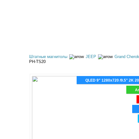
КАТАЛОГ ТОВАРОВ
АКЦИИ
ОПЛАТА И 
Штатные магнитолы
JEEP
Grand Chero
PH-TS20
QLED 9" 1280x720 /9.5" 2K 2
An